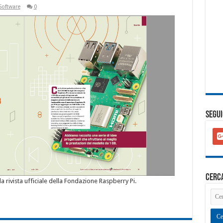
Software
0
SEGUI
goo
plu
squ
cerc
la rivista ufficiale della Fondazione Raspberry Pi.