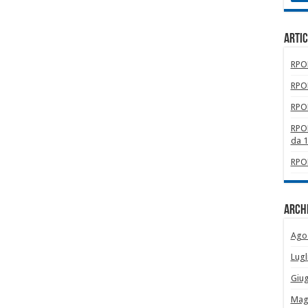
Artic
RPOM
RPOM
RPOM
RPOM
da 
RPOM
Archi
Ago
Lugl
Giu
Mag