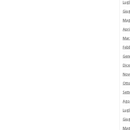
Lugl
Giu
Mag
Apri
Mar
Feb
Gen
Dic
Nov
Ott
Set
Ago
Lugl
Giu
Mag