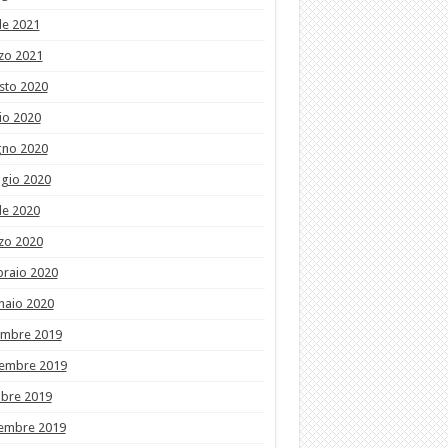
le 2021
zo 2021
sto 2020
io 2020
gno 2020
gio 2020
le 2020
zo 2020
braio 2020
naio 2020
embre 2019
embre 2019
obre 2019
tembre 2019