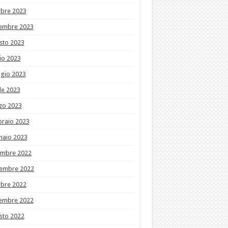
obre 2023
tembre 2023
sto 2023
io 2023
gio 2023
le 2023
zo 2023
braio 2023
naio 2023
embre 2022
embre 2022
obre 2022
tembre 2022
sto 2022