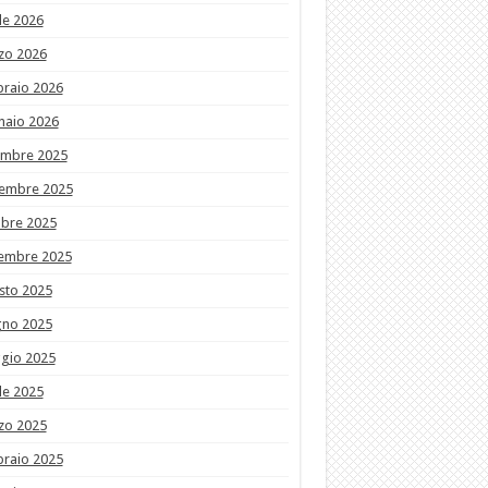
le 2026
zo 2026
braio 2026
naio 2026
embre 2025
embre 2025
obre 2025
tembre 2025
sto 2025
gno 2025
gio 2025
le 2025
zo 2025
braio 2025