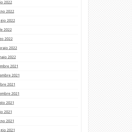
io 2022
gno 2022
gio 2022
le 2022
zo 2022
braio 2022
naio 2022
embre 2021
embre 2021
obre 2021
tembre 2021
sto 2021
io 2021
gno 2021
gio 2021