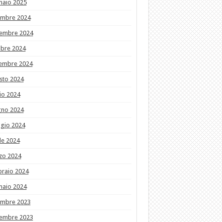
naio 2025
embre 2024
embre 2024
obre 2024
tembre 2024
sto 2024
io 2024
gno 2024
gio 2024
le 2024
zo 2024
braio 2024
naio 2024
embre 2023
embre 2023