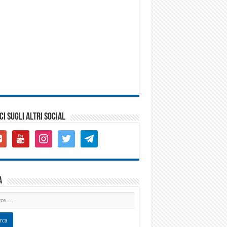
CI SUGLI ALTRI SOCIAL
gle-
youtube
instagram
twitter
telegram
s-
are
a