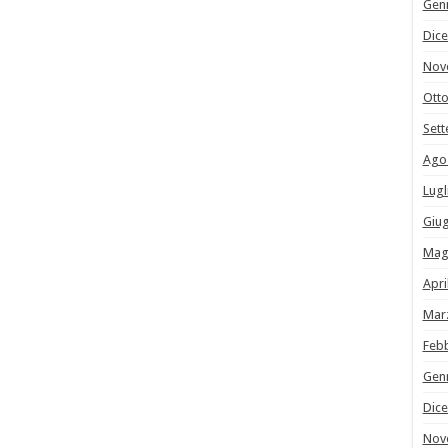
Gen
Dic
Nov
Ott
Set
Ago
Lugl
Giu
Mag
Apri
Mar
Feb
Gen
Dic
Nov