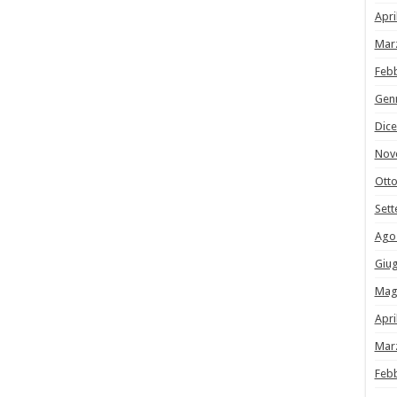
Apri
Mar
Feb
Gen
Dic
Nov
Ott
Set
Ago
Giu
Mag
Apri
Mar
Feb