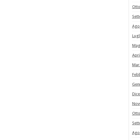
Ott
Set
Ago
Lugl
Mag
Apri
Mar
Feb
Gen
Dic
Nov
Ott
Set
Ago