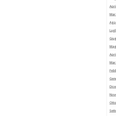
Apri
Mar
Ago
Lugl
Giu
Mag
Apri
Mar
Feb
Gen
Dic
Nov
Ott
Set