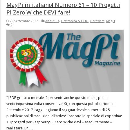
MagPi in italiano! Numero 61 – 10 Progetti
Pi Zero W che DEVI fare!
22 Settembre 2017
About us
,
Elettronica & GPIO
,
Hardware
,
MagPi
0
Il PDF gratuito mensile, è presente anche questo mese, per la
venticinquesima volta consecutiva! Si, con questa pubblicazione di
Settembre 2017, raggiungiamo il ragguardevole numero di 25
pubblicazioni di traduzioni all’attivo! Tradotto lo speciale di copertina:
10 progetti per Raspberry Pi Zero W che devi – assolutamente –
realizzare! un …