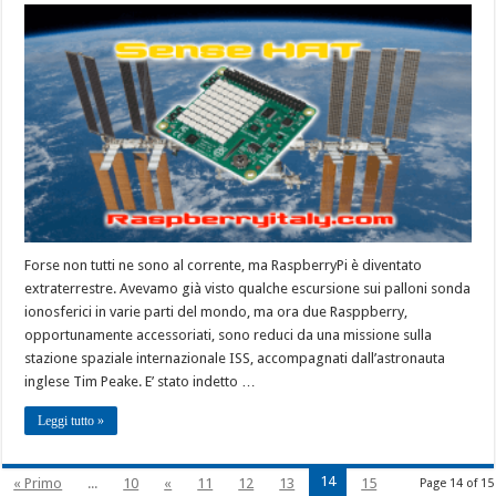
Forse non tutti ne sono al corrente, ma RaspberryPi è diventato
extraterrestre. Avevamo già visto qualche escursione sui palloni sonda
ionosferici in varie parti del mondo, ma ora due Rasppberry,
opportunamente accessoriati, sono reduci da una missione sulla
stazione spaziale internazionale ISS, accompagnati dall’astronauta
inglese Tim Peake. E’ stato indetto …
Leggi tutto »
14
« Primo
...
10
«
11
12
13
15
Page 14 of 15