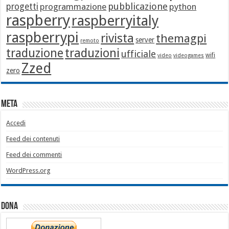
pubblicazione
progetti
programmazione
python
raspberry
raspberryitaly
raspberrypi
rivista
themagpi
server
remoto
traduzione
traduzioni
ufficiale
wifi
video
videogames
Zzed
zero
Meta
Accedi
Feed dei contenuti
Feed dei commenti
WordPress.org
Dona