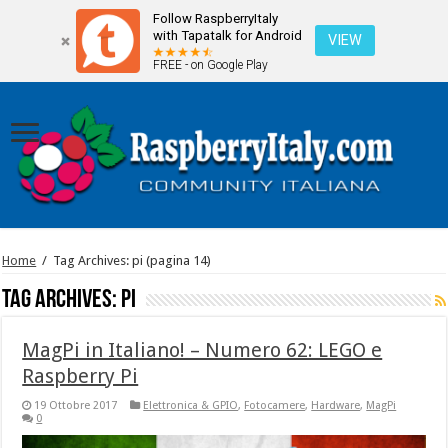
Follow RaspberryItaly
with Tapatalk for Android
VIEW
FREE - on Google Play
Home
/
Tag Archives: pi
(pagina 14)
Tag Archives:
pi
MagPi in Italiano! – Numero 62: LEGO e
Raspberry Pi
19 Ottobre 2017
Elettronica & GPIO
,
Fotocamere
,
Hardware
,
MagPi
0