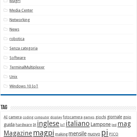
MagPi
Media Center
Networking
News
robotica
Senza categoria
Software
TerminalMultiplexer
Unix
Windows 10 IoT
Tag
giornale
AI
camera
giochi
gpio
display
fotocamera
games
coding
computer
italiano
inglese
mag
Lampone
guida
hardware
IA
led
IoT
pi
magpi
Magazine
mensile
nuovo
making
PICO