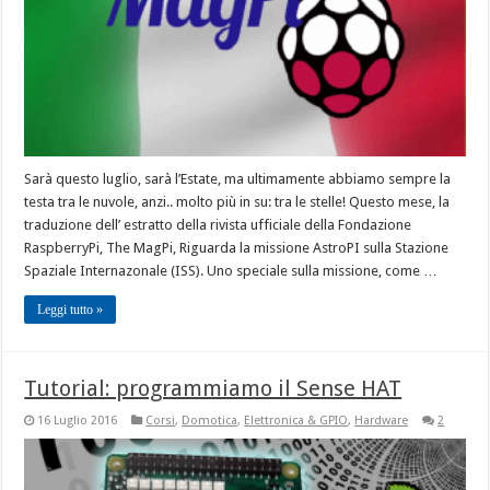
Sarà questo luglio, sarà l’Estate, ma ultimamente abbiamo sempre la
testa tra le nuvole, anzi.. molto più in su: tra le stelle! Questo mese, la
traduzione dell’ estratto della rivista ufficiale della Fondazione
RaspberryPi, The MagPi, Riguarda la missione AstroPI sulla Stazione
Spaziale Internazonale (ISS). Uno speciale sulla missione, come …
Leggi tutto »
Tutorial: programmiamo il Sense HAT
16 Luglio 2016
Corsi
,
Domotica
,
Elettronica & GPIO
,
Hardware
2