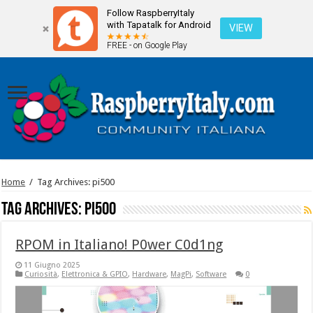
Follow RaspberryItaly
with Tapatalk for Android
VIEW
FREE - on Google Play
Home
/
Tag Archives: pi500
Tag Archives:
pi500
RPOM in Italiano! P0wer C0d1ng
11 Giugno 2025
Curiosità
,
Elettronica & GPIO
,
Hardware
,
MagPi
,
Software
0