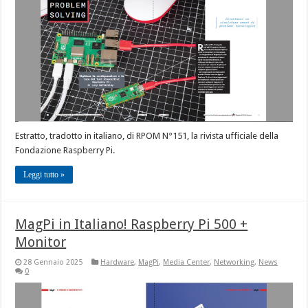
Estratto, tradotto in italiano, di RPOM N°151, la rivista ufficiale della
Fondazione Raspberry Pi.
Leggi tutto »
MagPi in Italiano! Raspberry Pi 500 +
Monitor
28 Gennaio 2025
Hardware
,
MagPi
,
Media Center
,
Networking
,
News
0