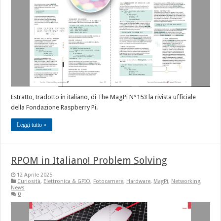
Estratto, tradotto in italiano, di The MagPi N°153 la rivista ufficiale
della Fondazione Raspberry Pi.
Leggi tutto »
RPOM in Italiano! Problem Solving
12 Aprile 2025
Curiosità
,
Elettronica & GPIO
,
Fotocamere
,
Hardware
,
MagPi
,
Networking
,
News
0