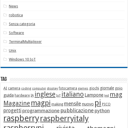
News
robotica
Senza categoria
Software
TerminalMultiplexer
Unix
Windows 10 IoT
Tag
giornale
AI
camera
giochi
gpio
display
fotocamera
games
coding
computer
italiano
inglese
mag
Lampone
guida
hardware
IA
led
IoT
pi
magpi
Magazine
mensile
nuovo
making
PICO
pubblicazione
progetti
programmazione
python
raspberry
raspberryitaly
raspberrypi