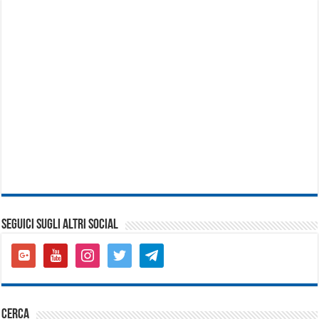
SEGUICI SUGLI ALTRI SOCIAL
google-
youtube
instagram
twitter
telegram
plus-
square
cerca