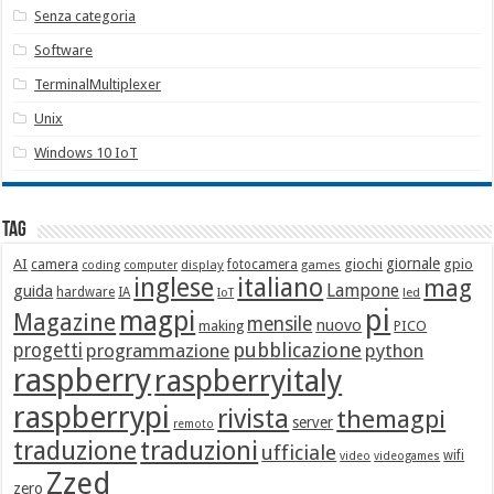
Senza categoria
Software
TerminalMultiplexer
Unix
Windows 10 IoT
Tag
giornale
AI
camera
giochi
gpio
display
fotocamera
games
coding
computer
italiano
inglese
mag
Lampone
guida
hardware
IA
led
IoT
pi
magpi
Magazine
mensile
nuovo
making
PICO
pubblicazione
progetti
programmazione
python
raspberry
raspberryitaly
raspberrypi
rivista
themagpi
server
remoto
traduzione
traduzioni
ufficiale
wifi
video
videogames
Zzed
zero