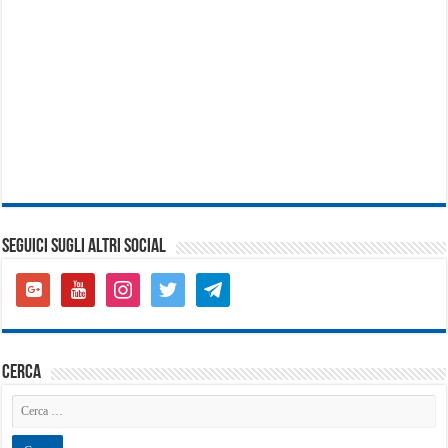
SEGUICI SUGLI ALTRI SOCIAL
google-
youtube
instagram
twitter
telegram
plus-
square
cerca