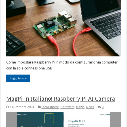
Come impostare Raspberry Pi in modo da configurarlo via computer
con la sola connessione USB
Leggi tutto »
MagPi in Italiano! Raspberry Pi AI Camera
4 Dicembre 2024
Fotocamere
,
Hardware
,
MagPi
,
News
0