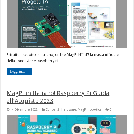
Estratto, tradotto in italiano, di The MagPi N°147 la rivista ufficiale
della Fondazione Raspberry Pi.
Leggi tutto »
MagPi in Italiano! Raspberry Pi Guida
all’Acquisto 2023
14 Dicembre 2022
Curiosità
,
Hardware
,
MagPi
,
robotica
0