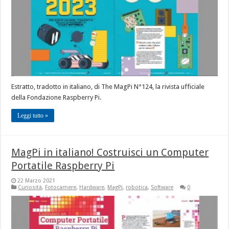
Estratto, tradotto in italiano, di The MagPi N°124, la rivista ufficiale
della Fondazione Raspberry Pi.
Leggi tutto »
MagPi in italiano! Costruisci un Computer
Portatile Raspberry Pi
22 Marzo 2021
Curiosità
,
Fotocamere
,
Hardware
,
MagPi
,
robotica
,
Software
0