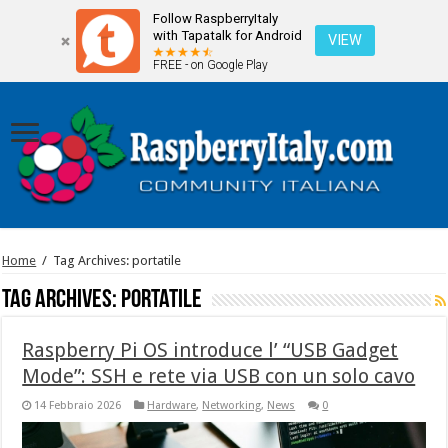
Follow RaspberryItaly
with Tapatalk for Android
VIEW
FREE - on Google Play
Home
/
Tag Archives: portatile
Tag Archives:
portatile
Raspberry Pi OS introduce l’ “USB Gadget
Mode”: SSH e rete via USB con un solo cavo
14 Febbraio 2026
Hardware
,
Networking
,
News
0