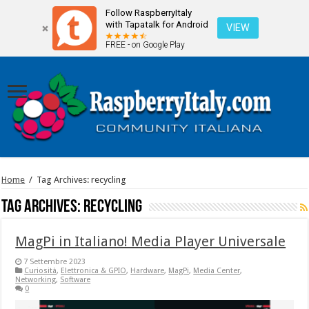
Follow RaspberryItaly
with Tapatalk for Android
VIEW
FREE - on Google Play
Home
/
Tag Archives: recycling
Tag Archives:
recycling
MagPi in Italiano! Media Player Universale
7 Settembre 2023
Curiosità
,
Elettronica & GPIO
,
Hardware
,
MagPi
,
Media Center
,
Networking
,
Software
0