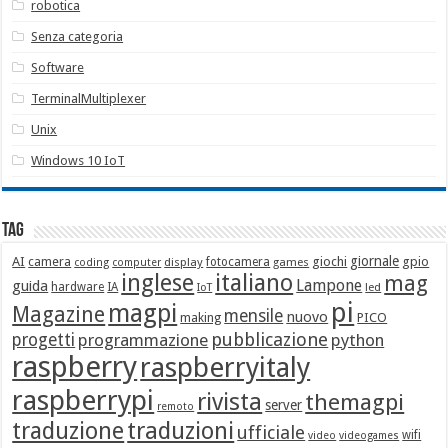
robotica
Senza categoria
Software
TerminalMultiplexer
Unix
Windows 10 IoT
Tag
giornale
AI
camera
giochi
gpio
display
fotocamera
games
coding
computer
italiano
inglese
mag
Lampone
guida
hardware
IA
led
IoT
pi
magpi
Magazine
mensile
nuovo
making
PICO
pubblicazione
progetti
programmazione
python
raspberry
raspberryitaly
raspberrypi
rivista
themagpi
server
remoto
traduzione
traduzioni
ufficiale
wifi
video
videogames