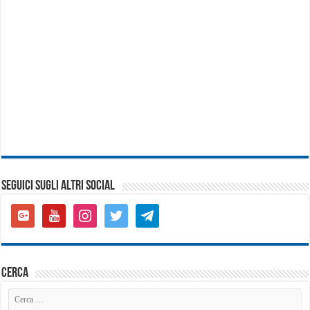
SEGUICI SUGLI ALTRI SOCIAL
google-
youtube
instagram
twitter
telegram
plus-
square
cerca