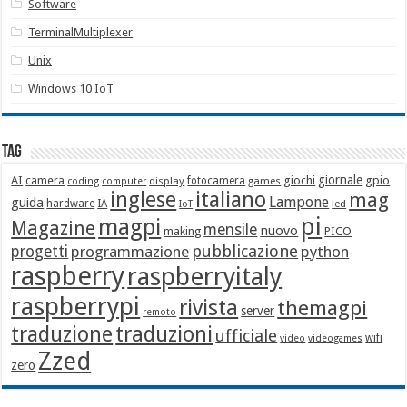
Software
TerminalMultiplexer
Unix
Windows 10 IoT
Tag
giornale
AI
camera
giochi
gpio
display
fotocamera
games
coding
computer
italiano
inglese
mag
Lampone
guida
hardware
IA
led
IoT
pi
magpi
Magazine
mensile
nuovo
making
PICO
pubblicazione
progetti
programmazione
python
raspberry
raspberryitaly
raspberrypi
rivista
themagpi
server
remoto
traduzione
traduzioni
ufficiale
wifi
video
videogames
Zzed
zero