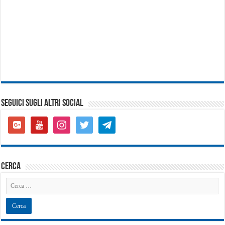
SEGUICI SUGLI ALTRI SOCIAL
google-
youtube
instagram
twitter
telegram
plus-
square
cerca