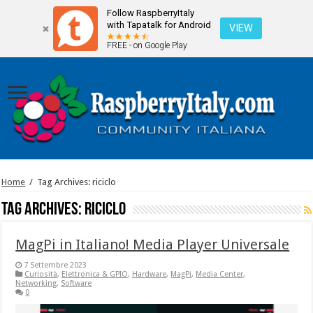
Follow RaspberryItaly
with Tapatalk for Android
VIEW
FREE - on Google Play
Home
/
Tag Archives: riciclo
Tag Archives:
riciclo
MagPi in Italiano! Media Player Universale
7 Settembre 2023
Curiosità
,
Elettronica & GPIO
,
Hardware
,
MagPi
,
Media Center
,
Networking
,
Software
0