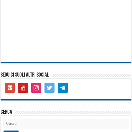
SEGUICI SUGLI ALTRI SOCIAL
google-
youtube
instagram
twitter
telegram
plus-
square
cerca