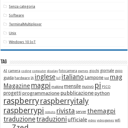
Senza categoria
Software
TerminalMultiplexer
Unix
Windows 10 IoT
Tag
giornale
AI
camera
giochi
gpio
display
fotocamera
games
coding
computer
italiano
inglese
mag
Lampone
guida
hardware
IA
led
IoT
pi
magpi
Magazine
mensile
nuovo
making
PICO
pubblicazione
progetti
programmazione
python
raspberry
raspberryitaly
raspberrypi
rivista
themagpi
server
remoto
traduzione
traduzioni
ufficiale
wifi
video
videogames
Zzed