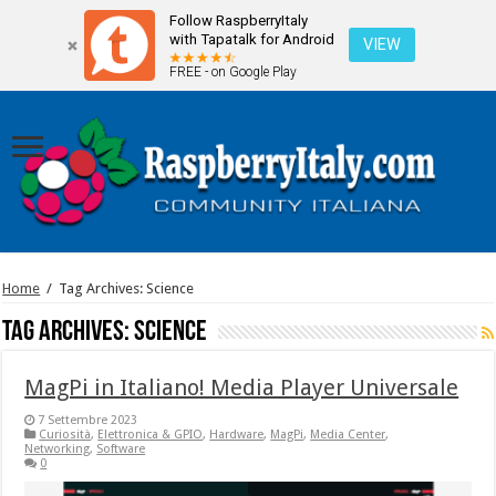
Follow RaspberryItaly
with Tapatalk for Android
VIEW
FREE - on Google Play
Home
/
Tag Archives: Science
Tag Archives:
Science
MagPi in Italiano! Media Player Universale
7 Settembre 2023
Curiosità
,
Elettronica & GPIO
,
Hardware
,
MagPi
,
Media Center
,
Networking
,
Software
0