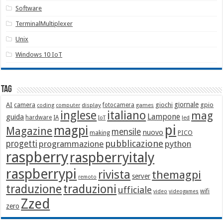
Software
TerminalMultiplexer
Unix
Windows 10 IoT
Tag
giornale
AI
camera
giochi
gpio
display
fotocamera
games
coding
computer
italiano
inglese
mag
Lampone
guida
hardware
IA
led
IoT
pi
magpi
Magazine
mensile
nuovo
making
PICO
pubblicazione
progetti
programmazione
python
raspberry
raspberryitaly
raspberrypi
rivista
themagpi
server
remoto
traduzione
traduzioni
ufficiale
wifi
video
videogames
Zzed
zero