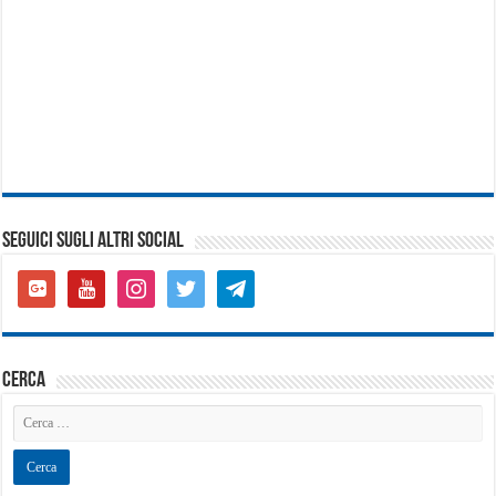
SEGUICI SUGLI ALTRI SOCIAL
google-
youtube
instagram
twitter
telegram
plus-
square
cerca