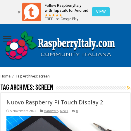
Follow RaspberryItaly
with Tapatalk for Android
VIEW
FREE - on Google Play
Home
/
Tag Archives: screen
Tag Archives:
screen
Nuovo Raspberry Pi Touch Display 2
5 Novembre 2024
Hardware
,
News
0