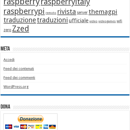
raspberry
raspberryitaly
raspberrypi
rivista
themagpi
server
remoto
traduzione
traduzioni
ufficiale
wifi
video
videogames
Zzed
zero
Meta
Accedi
Feed dei contenuti
Feed dei commenti
WordPress.org
Dona