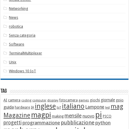
Networking
News
robotica
Senza categoria
Software
TerminalMultiplexer
Unix
Windows 10 IoT
Tag
giornale
AI
camera
giochi
gpio
display
fotocamera
games
coding
computer
italiano
inglese
mag
Lampone
guida
hardware
IA
led
IoT
pi
magpi
Magazine
mensile
nuovo
making
PICO
pubblicazione
progetti
programmazione
python