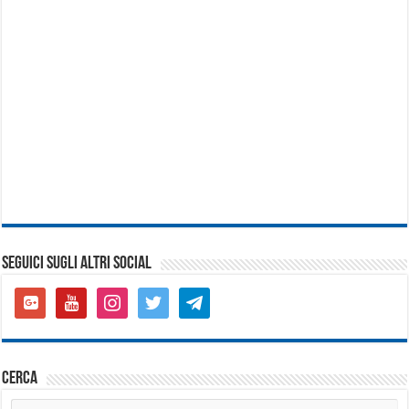
SEGUICI SUGLI ALTRI SOCIAL
google-
youtube
instagram
twitter
telegram
plus-
square
cerca