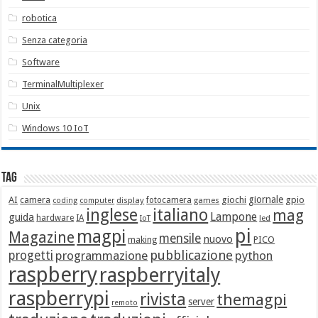
robotica
Senza categoria
Software
TerminalMultiplexer
Unix
Windows 10 IoT
Tag
giornale
AI
camera
giochi
gpio
display
fotocamera
games
coding
computer
italiano
inglese
mag
Lampone
guida
hardware
IA
led
IoT
pi
magpi
Magazine
mensile
nuovo
making
PICO
pubblicazione
progetti
programmazione
python
raspberry
raspberryitaly
raspberrypi
rivista
themagpi
server
remoto