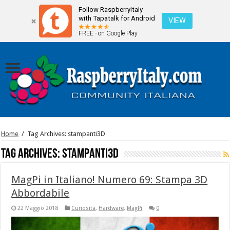
Follow RaspberryItaly
with Tapatalk for Android
VIEW
FREE - on Google Play
Home
/
Tag Archives: stampanti3D
Tag Archives:
stampanti3D
MagPi in Italiano! Numero 69: Stampa 3D
Abbordabile
22 Maggio 2018
Curiosità
,
Hardware
,
MagPi
0