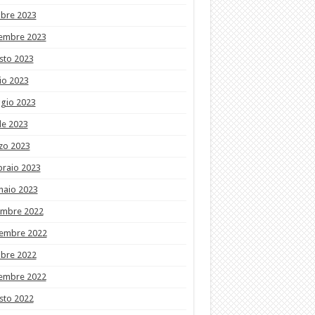
obre 2023
tembre 2023
sto 2023
io 2023
gio 2023
le 2023
zo 2023
braio 2023
naio 2023
embre 2022
embre 2022
obre 2022
tembre 2022
sto 2022