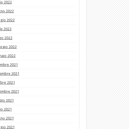
io 2022
gno 2022
gio 2022
le 2022
zo 2022
braio 2022
naio 2022
embre 2021
embre 2021
obre 2021
tembre 2021
sto 2021
io 2021
gno 2021
gio 2021