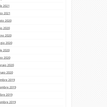
le 2021
zo 2021
sto 2020
io 2020
gno 2020
gio 2020
le 2020
zo 2020
braio 2020
naio 2020
embre 2019
embre 2019
obre 2019
tembre 2019