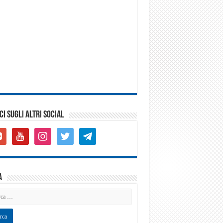
CI SUGLI ALTRI SOCIAL
gle-
youtube
instagram
twitter
telegram
s-
are
a