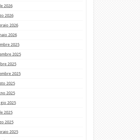
le 2026
zo 2026
braio 2026
naio 2026
embre 2025
embre 2025
obre 2025
tembre 2025
sto 2025
gno 2025
gio 2025
le 2025
zo 2025
braio 2025