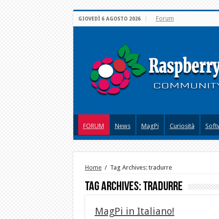
Forum
GIOVEDÌ 6 AGOSTO 2026
FORUM
News
MagPi
Curiosità
Soft
Home
/
Tag Archives: tradurre
Tag Archives:
tradurre
MagPi in Italiano!