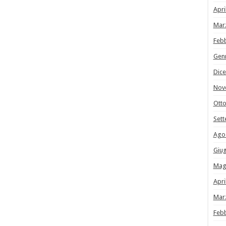
Apri
Mar
Feb
Gen
Dic
Nov
Ott
Set
Ago
Giu
Mag
Apri
Mar
Feb