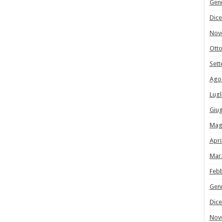
Gen
Dic
Nov
Ott
Set
Ago
Lugl
Giu
Mag
Apri
Mar
Feb
Gen
Dic
Nov