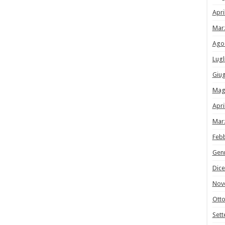
Apri
Mar
Ago
Lugl
Giu
Mag
Apri
Mar
Feb
Gen
Dic
Nov
Ott
Set