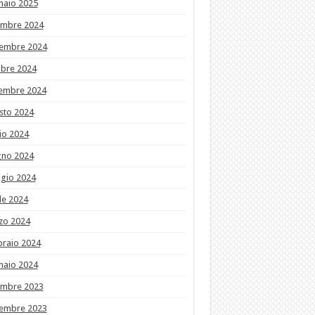
naio 2025
embre 2024
embre 2024
obre 2024
tembre 2024
sto 2024
io 2024
gno 2024
gio 2024
le 2024
zo 2024
braio 2024
naio 2024
embre 2023
embre 2023