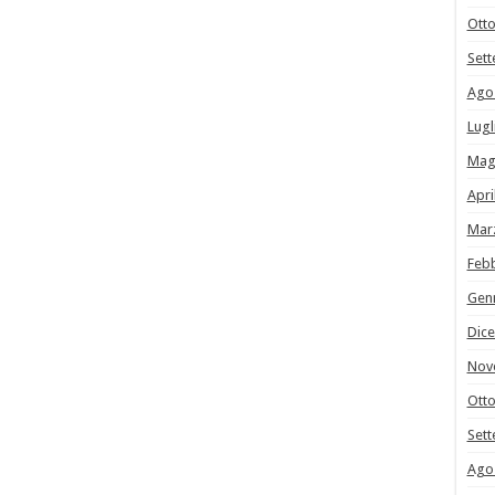
Ott
Set
Ago
Lugl
Mag
Apri
Mar
Feb
Gen
Dic
Nov
Ott
Set
Ago