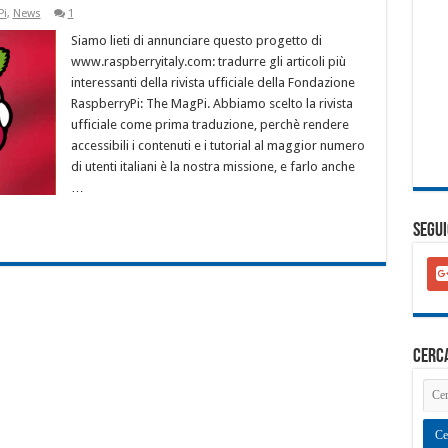
Pi
,
News
1
Siamo lieti di annunciare questo progetto di
www.raspberryitaly.com: tradurre gli articoli più
interessanti della rivista ufficiale della Fondazione
RaspberryPi: The MagPi. Abbiamo scelto la rivista
ufficiale come prima traduzione, perchè rendere
accessibili i contenuti e i tutorial al maggior numero
di utenti italiani è la nostra missione, e farlo anche
…
SEGUI
goo
plu
squ
cerc