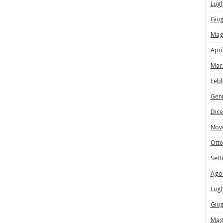
Lugl
Giu
Mag
Apri
Mar
Feb
Gen
Dic
Nov
Ott
Set
Ago
Lugl
Giu
Mag