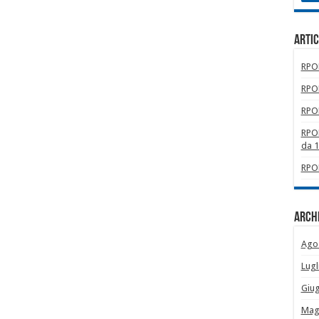
Artic
RPOM
RPOM
RPOM
RPOM
da 
RPOM
Archi
Ago
Lugl
Giu
Mag