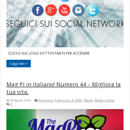
CLICCA SUL LOGO SOTTOSTANTE PER ACCEDERE
Leggi tutto »
Mag Pi in italiano! Numero 44 – Migliora la
tua vita.
28 Aprile 2016
Domotica
,
Elettronica & GPIO
,
MagPi
,
Media Center
0