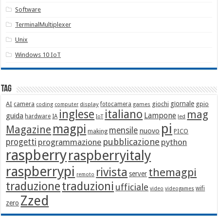
Software
TerminalMultiplexer
Unix
Windows 10 IoT
Tag
giornale
AI
camera
giochi
gpio
display
fotocamera
games
coding
computer
italiano
inglese
mag
Lampone
guida
hardware
IA
led
IoT
pi
magpi
Magazine
mensile
nuovo
making
PICO
pubblicazione
progetti
programmazione
python
raspberry
raspberryitaly
raspberrypi
rivista
themagpi
server
remoto
traduzione
traduzioni
ufficiale
wifi
video
videogames
Zzed
zero