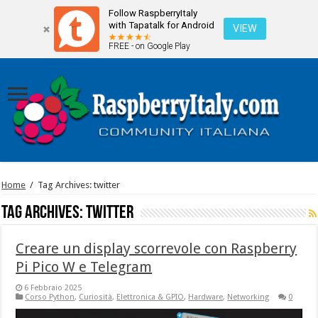
Follow RaspberryItaly
with Tapatalk for Android
VIEW
FREE - on Google Play
Home
/
Tag Archives: twitter
Tag Archives:
twitter
Creare un display scorrevole con Raspberry
Pi Pico W e Telegram
6 Febbraio 2025
Corso Python
,
Curiosità
,
Elettronica & GPIO
,
Hardware
,
Networking
0