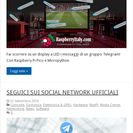
Fai scorrere su un display a LED i messaggi di un gruppo Telegram!
Con Raspberry Pi Pico e Micropython
Leggi tutto »
SEGUICI SUI SOCIAL NETWORK UFFICIALI
22 Settembre 2016
Curiosità
,
Domotica
,
Elettronica & GPIO
,
Hardware
,
MagPi
,
Media Center
,
Networking
,
News
,
Software
0