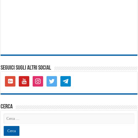
SEGUICI SUGLI ALTRI SOCIAL
google-
youtube
instagram
twitter
telegram
plus-
square
cerca