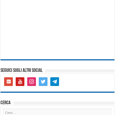
SEGUICI SUGLI ALTRI SOCIAL
google-
youtube
instagram
twitter
telegram
plus-
square
cerca