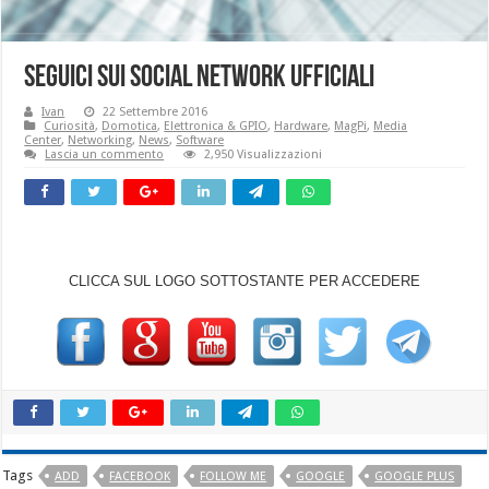
SEGUICI SUI SOCIAL NETWORK UFFICIALI
Ivan
22 Settembre 2016
Curiosità
,
Domotica
,
Elettronica & GPIO
,
Hardware
,
MagPi
,
Media
Center
,
Networking
,
News
,
Software
Lascia un commento
2,950 Visualizzazioni
CLICCA SUL LOGO SOTTOSTANTE PER ACCEDERE
Tags
ADD
FACEBOOK
FOLLOW ME
GOOGLE
GOOGLE PLUS