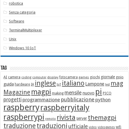
robotica
Senza categoria
Software
TerminalMultiplexer
Unix
Windows 10 IoT
Tag
giornale
AI
camera
giochi
gpio
display
fotocamera
games
coding
computer
italiano
inglese
mag
Lampone
guida
hardware
IA
led
IoT
pi
magpi
Magazine
mensile
nuovo
making
PICO
pubblicazione
progetti
programmazione
python
raspberry
raspberryitaly
raspberrypi
rivista
themagpi
server
remoto
traduzione
traduzioni
ufficiale
wifi
video
videogames