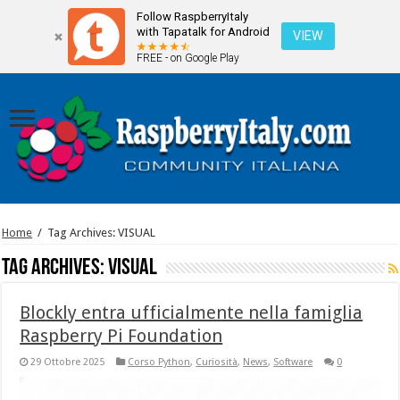
Follow RaspberryItaly
with Tapatalk for Android
VIEW
FREE - on Google Play
Home
/
Tag Archives: VISUAL
Tag Archives:
VISUAL
Blockly entra ufficialmente nella famiglia
Raspberry Pi Foundation
29 Ottobre 2025
Corso Python
,
Curiosità
,
News
,
Software
0