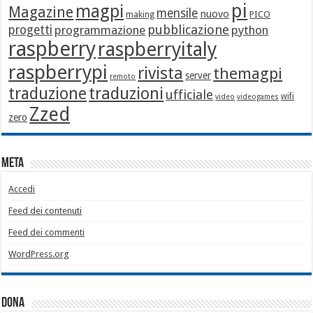
pi
magpi
Magazine
mensile
nuovo
making
PICO
pubblicazione
progetti
programmazione
python
raspberry
raspberryitaly
raspberrypi
rivista
themagpi
server
remoto
traduzione
traduzioni
ufficiale
wifi
video
videogames
Zzed
zero
Meta
Accedi
Feed dei contenuti
Feed dei commenti
WordPress.org
Dona