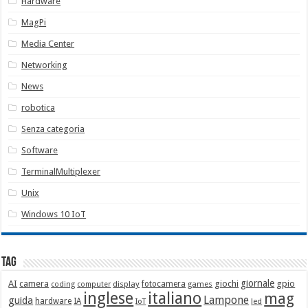
Hardware
MagPi
Media Center
Networking
News
robotica
Senza categoria
Software
TerminalMultiplexer
Unix
Windows 10 IoT
Tag
giornale
AI
camera
giochi
gpio
display
fotocamera
games
coding
computer
italiano
inglese
mag
Lampone
guida
hardware
IA
led
IoT