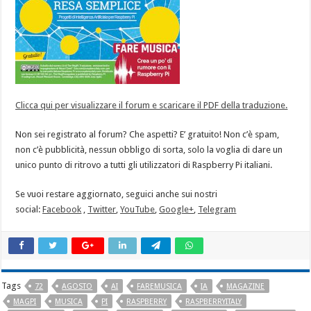
Clicca qui per visualizzare il forum e scaricare il PDF della traduzione.
Non sei registrato al forum? Che aspetti? E’ gratuito! Non c’è spam,
non c’è pubblicità, nessun obbligo di sorta, solo la voglia di dare un
unico punto di ritrovo a tutti gli utilizzatori di Raspberry Pi italiani.
Se vuoi restare aggiornato, seguici anche sui nostri
social:
Facebook
,
Twitter
,
YouTube
,
Google+
,
Telegram
Tags
72
AGOSTO
AI
FAREMUSICA
IA
MAGAZINE
MAGPI
MUSICA
PI
RASPBERRY
RASPBERRYITALY