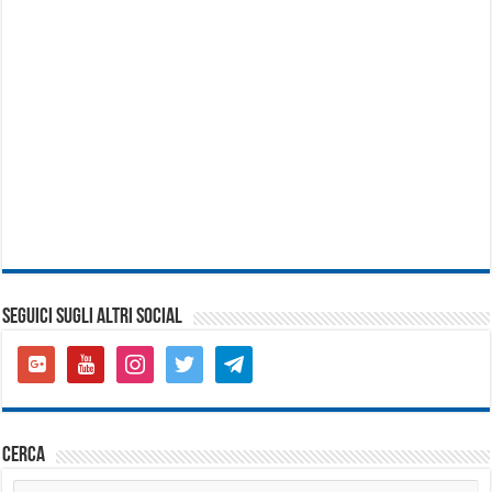
SEGUICI SUGLI ALTRI SOCIAL
google-
youtube
instagram
twitter
telegram
plus-
square
cerca