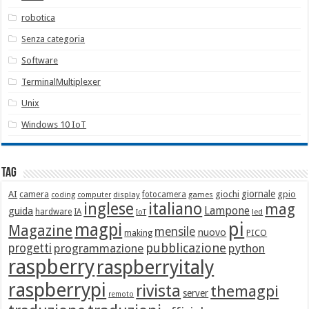
robotica
Senza categoria
Software
TerminalMultiplexer
Unix
Windows 10 IoT
Tag
giornale
AI
camera
giochi
gpio
display
fotocamera
games
coding
computer
italiano
inglese
mag
Lampone
guida
hardware
IA
led
IoT
pi
magpi
Magazine
mensile
nuovo
making
PICO
pubblicazione
progetti
programmazione
python
raspberry
raspberryitaly
raspberrypi
rivista
themagpi
server
remoto