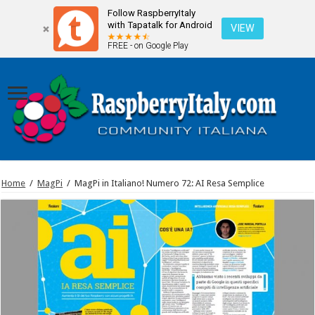
Follow RaspberryItaly
with Tapatalk for Android
VIEW
FREE - on Google Play
Home
/
MagPi
/
MagPi in Italiano! Numero 72: AI Resa Semplice