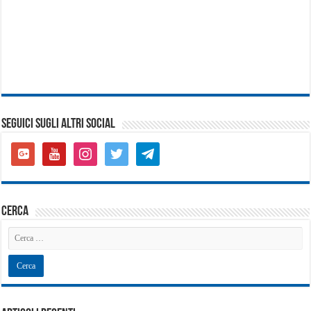
SEGUICI SUGLI ALTRI SOCIAL
google-
youtube
instagram
twitter
telegram
plus-
square
cerca