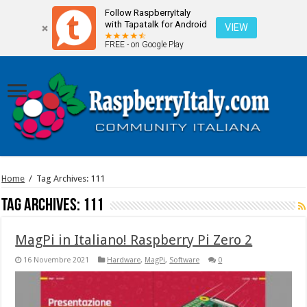
Follow RaspberryItaly
with Tapatalk for Android
VIEW
FREE - on Google Play
Home
/
Tag Archives: 111
Tag Archives:
111
MagPi in Italiano! Raspberry Pi Zero 2
16 Novembre 2021
Hardware
,
MagPi
,
Software
0