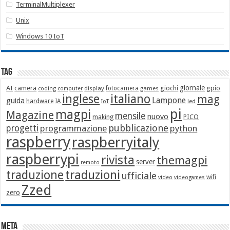
TerminalMultiplexer
Unix
Windows 10 IoT
Tag
giornale
AI
camera
giochi
gpio
display
fotocamera
games
coding
computer
italiano
inglese
mag
Lampone
guida
hardware
IA
led
IoT
pi
magpi
Magazine
mensile
nuovo
making
PICO
pubblicazione
progetti
programmazione
python
raspberry
raspberryitaly
raspberrypi
rivista
themagpi
server
remoto
traduzione
traduzioni
ufficiale
wifi
video
videogames
Zzed
zero
Meta