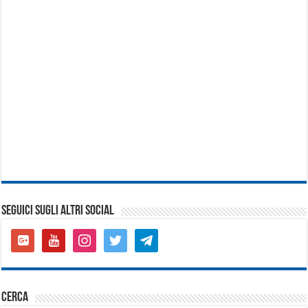
SEGUICI SUGLI ALTRI SOCIAL
google-
youtube
instagram
twitter
telegram
plus-
square
cerca