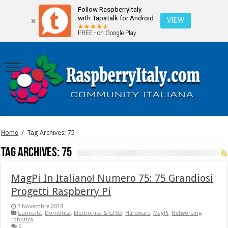
Follow RaspberryItaly
with Tapatalk for Android
VIEW
FREE - on Google Play
Home
/
Tag Archives: 75
Tag Archives:
75
MagPi In Italiano! Numero 75: 75 Grandiosi
Progetti Raspberry Pi
7 Novembre 2018
Curiosità
,
Domotica
,
Elettronica & GPIO
,
Hardware
,
MagPi
,
Networking
,
robotica
0