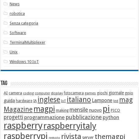
News
robotica
Senza categoria
Software
TerminalMultiplexer
Unix
Windows 10 IoT
Tag
giornale
AI
camera
giochi
gpio
display
fotocamera
games
coding
computer
italiano
inglese
mag
Lampone
guida
hardware
IA
led
IoT
pi
magpi
Magazine
mensile
nuovo
making
PICO
pubblicazione
progetti
programmazione
python
raspberry
raspberryitaly
raspberrypi
rivista
themagpi
server
remoto