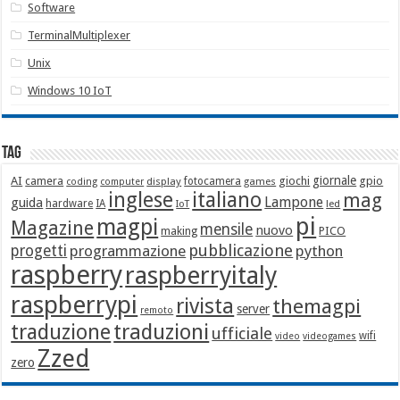
Software
TerminalMultiplexer
Unix
Windows 10 IoT
Tag
giornale
AI
camera
giochi
gpio
display
fotocamera
games
coding
computer
italiano
inglese
mag
Lampone
guida
hardware
IA
led
IoT
pi
magpi
Magazine
mensile
nuovo
making
PICO
pubblicazione
progetti
programmazione
python
raspberry
raspberryitaly
raspberrypi
rivista
themagpi
server
remoto
traduzione
traduzioni
ufficiale
wifi
video
videogames
Zzed
zero