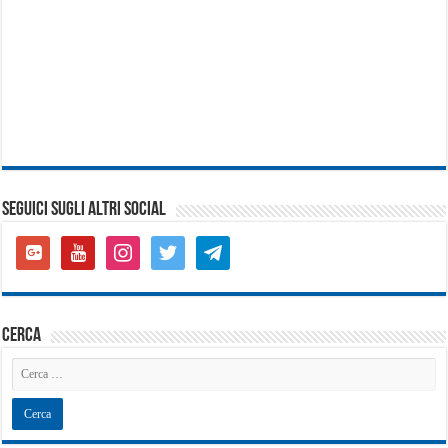
SEGUICI SUGLI ALTRI SOCIAL
google-
youtube
instagram
twitter
telegram
plus-
square
cerca