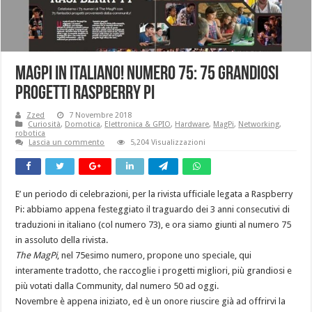
MagPi In Italiano! Numero 75: 75 Grandiosi
Progetti Raspberry Pi
Zzed
7 Novembre 2018
Curiosità
,
Domotica
,
Elettronica & GPIO
,
Hardware
,
MagPi
,
Networking
,
robotica
Lascia un commento
5,204 Visualizzazioni
E’ un periodo di celebrazioni, per la rivista ufficiale legata a Raspberry
Pi: abbiamo appena festeggiato il traguardo dei 3 anni consecutivi di
traduzioni in italiano (col numero 73), e ora siamo giunti al numero 75
in assoluto della rivista.
The MagPi
, nel 75esimo numero, propone uno speciale, qui
interamente tradotto, che raccoglie i progetti migliori, più grandiosi e
più votati dalla Community, dal numero 50 ad oggi.
Novembre è appena iniziato, ed è un onore riuscire già ad offrirvi la