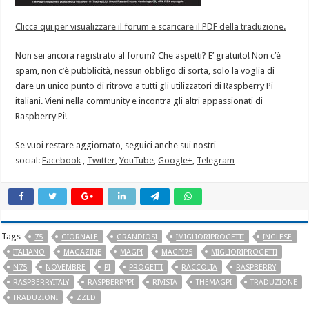
Clicca qui per visualizzare il forum e scaricare il PDF della traduzione.
Non sei ancora registrato al forum? Che aspetti? E’ gratuito! Non c’è
spam, non c’è pubblicità, nessun obbligo di sorta, solo la voglia di
dare un unico punto di ritrovo a tutti gli utilizzatori di Raspberry Pi
italiani. Vieni nella community e incontra gli altri appassionati di
Raspberry Pi!
Se vuoi restare aggiornato, seguici anche sui nostri
social:
Facebook
,
Twitter
,
YouTube
,
Google+
,
Telegram
Tags
75
GIORNALE
GRANDIOSI
IMIGLIORIPROGETTI
INGLESE
ITALIANO
MAGAZINE
MAGPI
MAGPI75
MIGLIORIPROGETTI
N75
NOVEMBRE
PI
PROGETTI
RACCOLTA
RASPBERRY
RASPBERRYITALY
RASPBERRYPI
RIVISTA
THEMAGPI
TRADUZIONE
TRADUZIONI
ZZED