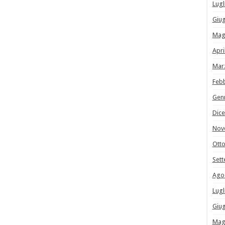
Lugl
Giu
Mag
Apri
Mar
Feb
Gen
Dic
Nov
Ott
Set
Ago
Lugl
Giu
Mag