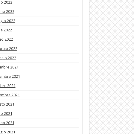
io 2022
gno 2022
gio 2022
le 2022
zo 2022
braio 2022
naio 2022
embre 2021
embre 2021
obre 2021
tembre 2021
sto 2021
io 2021
gno 2021
gio 2021