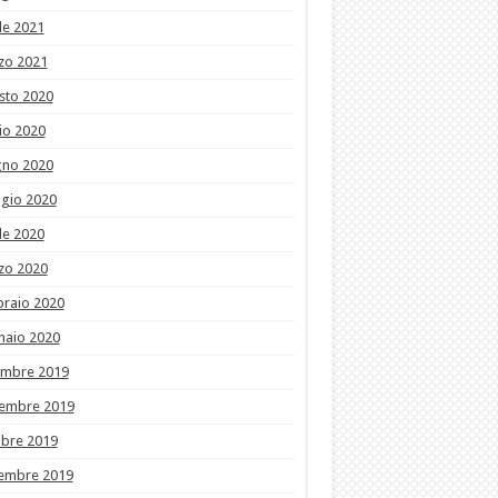
le 2021
zo 2021
sto 2020
io 2020
gno 2020
gio 2020
le 2020
zo 2020
braio 2020
naio 2020
embre 2019
embre 2019
obre 2019
tembre 2019