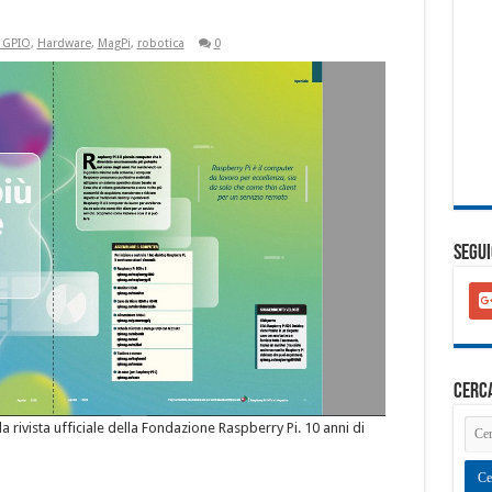
& GPIO
,
Hardware
,
MagPi
,
robotica
0
SEGUI
goo
plu
squ
cerc
la rivista ufficiale della Fondazione Raspberry Pi. 10 anni di