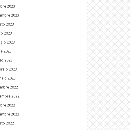
obre 2023
tembre 2023
sto 2023
io 2023
gio 2023
le 2023
zo 2023
braio 2023
naio 2023
embre 2022
embre 2022
obre 2022
tembre 2022
sto 2022