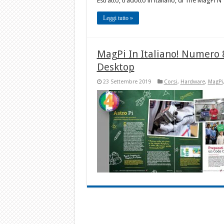
Estratto, tradotto in italiano, di The MagPi N
Leggi tutto »
MagPi In Italiano! Numero 8
Desktop
23 Settembre 2019
Corsi
,
Hardware
,
MagPi