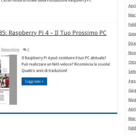
°150 la rivista ufficiale della Fondazione Raspberry Pi.
Apri
Mar
Feb
5: Raspberry Pi 4 – Il Tuo Prossimo PC
Gen
Dic
,
Networking
0
Nov
Il Raspberry Pi 4 può sostituire il tuo PC abituale?
Ott
Può realizzare un NAS veloce? Ricomincia la scuola!
Quattro anni di traduzioni!
Set
Ago
Leggi tutto »
Giu
Mag
Apri
Mar
Feb