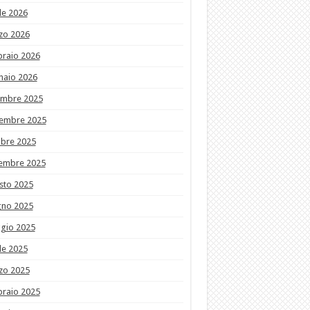
le 2026
zo 2026
braio 2026
naio 2026
embre 2025
embre 2025
obre 2025
tembre 2025
sto 2025
gno 2025
gio 2025
le 2025
zo 2025
braio 2025