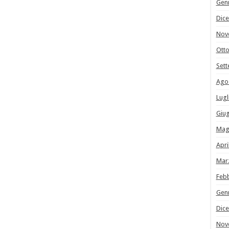
Gen
Dic
Nov
Ott
Set
Ago
Lugl
Giu
Mag
Apri
Mar
Feb
Gen
Dic
Nov