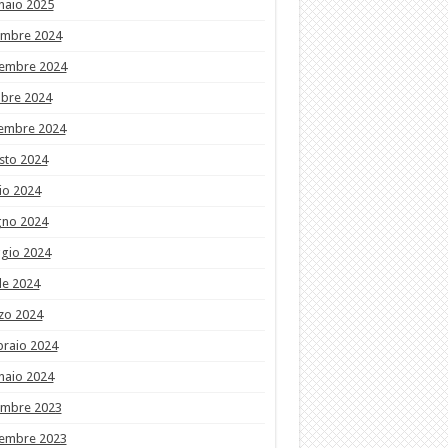
naio 2025
embre 2024
embre 2024
obre 2024
tembre 2024
sto 2024
io 2024
gno 2024
gio 2024
le 2024
zo 2024
braio 2024
naio 2024
embre 2023
embre 2023