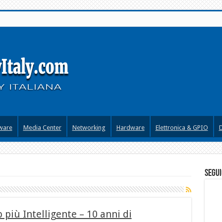
ware
Media Center
Networking
Hardware
Elettronica & GPIO
segui
 più Intelligente – 10 anni di