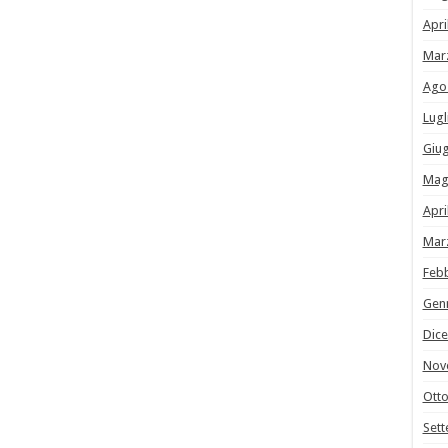
Apri
Mar
Ago
Lugl
Giu
Mag
Apri
Mar
Feb
Gen
Dic
Nov
Ott
Set