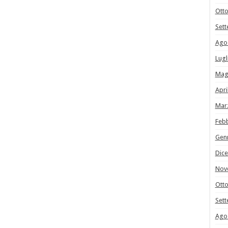
Ott
Set
Ago
Lugl
Mag
Apri
Mar
Feb
Gen
Dic
Nov
Ott
Set
Ago