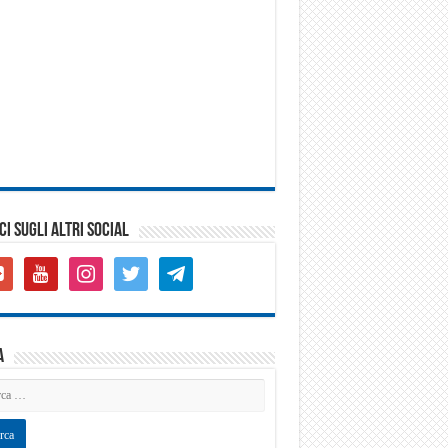
CI SUGLI ALTRI SOCIAL
gle-
youtube
instagram
twitter
telegram
s-
are
a