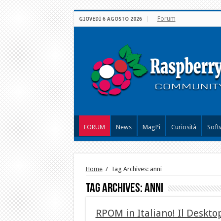
Forum
GIOVEDÌ 6 AGOSTO 2026
FORUM
News
MagPi
Curiosità
Soft
Home
/
Tag Archives: anni
Tag Archives:
anni
RPOM in Italiano! Il Desktop