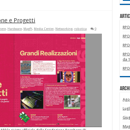
Artic
one e Progetti
RPOM
mere
,
Hardware
,
MagPi
,
Media Center
,
Networking
,
robotica
0
RPOM
RPOM
RPOM
da 
RPOM
Archi
Ago
Lugl
Giu
Mag