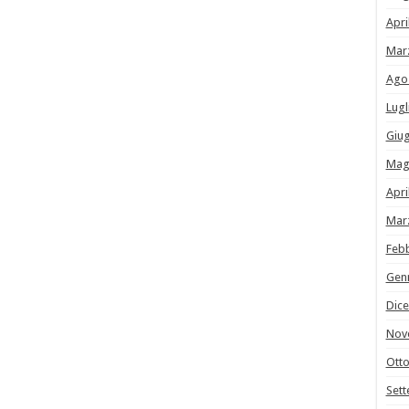
Apri
Mar
Ago
Lugl
Giu
Mag
Apri
Mar
Feb
Gen
Dic
Nov
Ott
Set