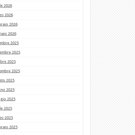
le 2026
zo 2026
braio 2026
naio 2026
embre 2025
embre 2025
obre 2025
tembre 2025
sto 2025
gno 2025
gio 2025
le 2025
zo 2025
braio 2025