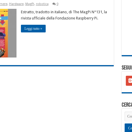
amere
,
Hardware
,
MagPi
,
robotica
0
Estratto, tradotto in italiano, di The MagPi N°131, la
rivista ufficiale della Fondazione Raspberry Pi.
Leggi tutto »
SEGUI
goo
plu
squ
cerc