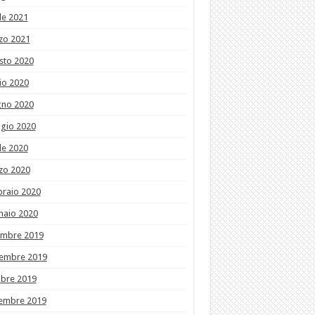
le 2021
zo 2021
sto 2020
io 2020
gno 2020
gio 2020
le 2020
zo 2020
braio 2020
naio 2020
embre 2019
embre 2019
obre 2019
tembre 2019