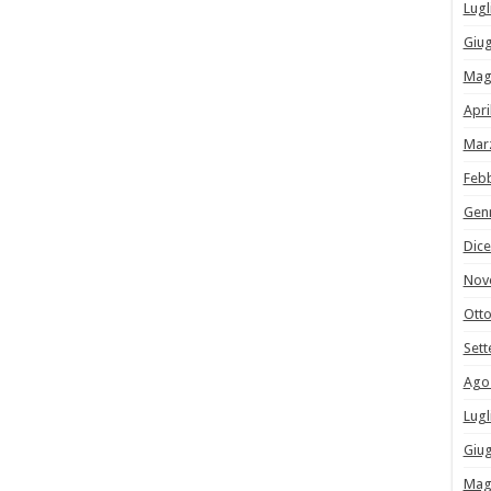
Lugl
Giu
Mag
Apri
Mar
Feb
Gen
Dic
Nov
Ott
Set
Ago
Lugl
Giu
Mag