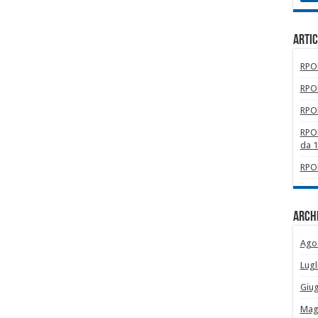
Artic
RPOM
RPOM
RPOM
RPOM
da 
RPOM
Archi
Ago
Lugl
Giu
Mag