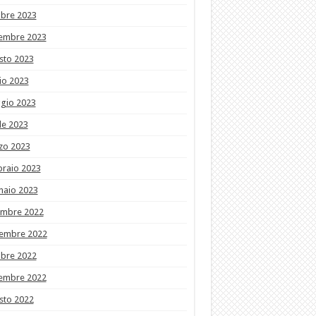
obre 2023
tembre 2023
sto 2023
io 2023
gio 2023
le 2023
zo 2023
braio 2023
naio 2023
embre 2022
embre 2022
obre 2022
tembre 2022
sto 2022