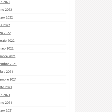
io 2022
gno 2022
gio 2022
le 2022
zo 2022
braio 2022
naio 2022
embre 2021
embre 2021
obre 2021
tembre 2021
sto 2021
io 2021
gno 2021
gio 2021