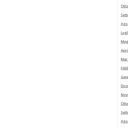
Ott
Set
Ago
Lugl
Mag
Apri
Mar
Feb
Gen
Dic
Nov
Ott
Set
Ago