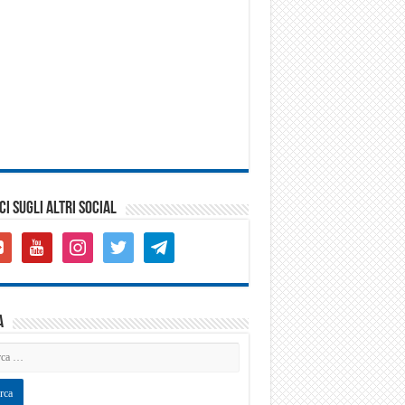
CI SUGLI ALTRI SOCIAL
gle-
youtube
instagram
twitter
telegram
s-
are
a