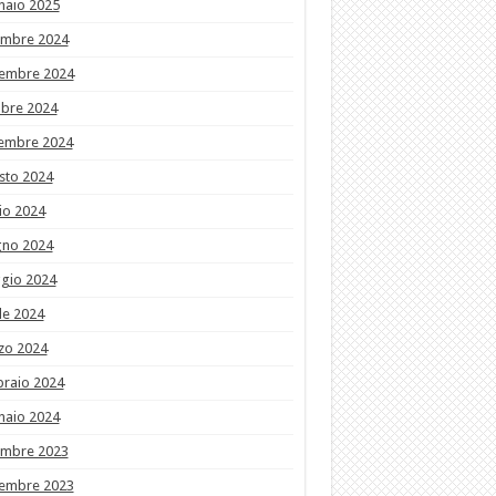
naio 2025
embre 2024
embre 2024
obre 2024
tembre 2024
sto 2024
io 2024
gno 2024
gio 2024
le 2024
zo 2024
braio 2024
naio 2024
embre 2023
embre 2023