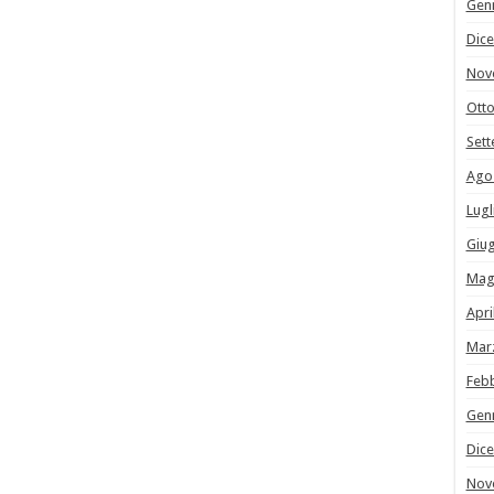
Gen
Dic
Nov
Ott
Set
Ago
Lugl
Giu
Mag
Apri
Mar
Feb
Gen
Dic
Nov