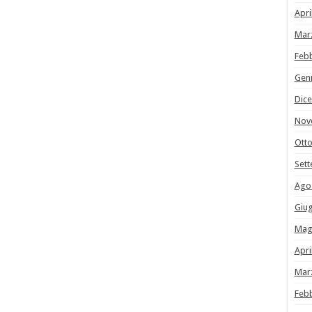
Apri
Mar
Feb
Gen
Dic
Nov
Ott
Set
Ago
Giu
Mag
Apri
Mar
Feb