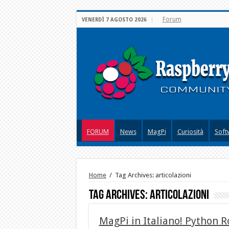
Forum
VENERDÌ 7 AGOSTO 2026
FORUM
News
MagPi
Curiosità
Soft
Home
/
Tag Archives: articolazioni
Tag Archives:
articolazioni
MagPi in Italiano! Python R