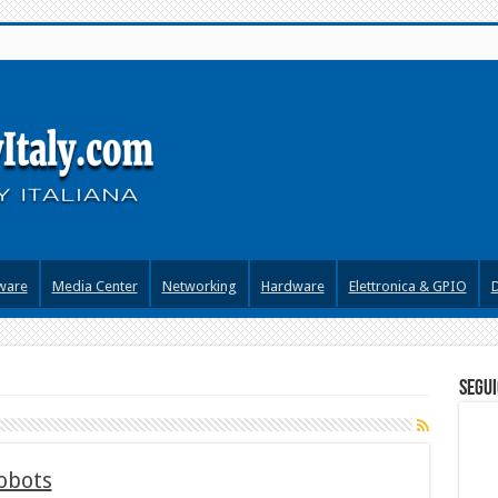
ware
Media Center
Networking
Hardware
Elettronica & GPIO
segui
obots