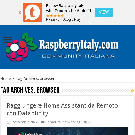
Follow RaspberryItaly
with Tapatalk for Android
VIEW
FREE - on Google Play
Home
/
Tag Archives: browser
Tag Archives:
browser
Raggiungere Home Assistant da Remoto
con Dataplicity
6 Settembre 2024
Domotica
,
Networking
0