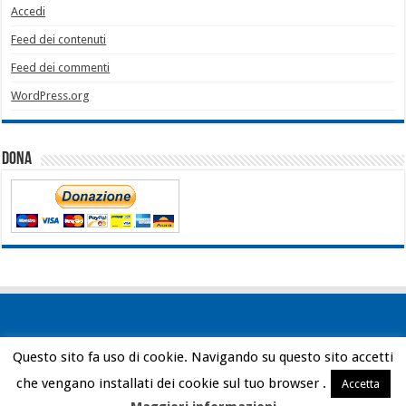
Accedi
Feed dei contenuti
Feed dei commenti
WordPress.org
Dona
Questo sito fa uso di cookie. Navigando su questo sito accetti
Powered by
WordPress
| Designed by
Bob Vann
che vengano installati dei cookie sul tuo browser .
Accetta
© Copyright 2026, All Rights Reserved