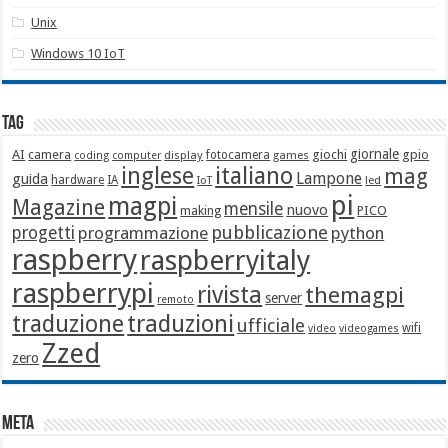
Unix
Windows 10 IoT
Tag
giornale
AI
camera
giochi
gpio
display
fotocamera
games
coding
computer
italiano
inglese
mag
Lampone
guida
hardware
IA
led
IoT
pi
magpi
Magazine
mensile
nuovo
making
PICO
pubblicazione
progetti
programmazione
python
raspberry
raspberryitaly
raspberrypi
rivista
themagpi
server
remoto
traduzione
traduzioni
ufficiale
wifi
video
videogames
Zzed
zero
Meta