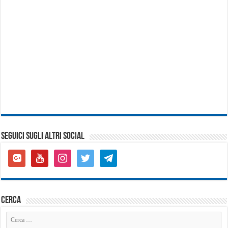
SEGUICI SUGLI ALTRI SOCIAL
google-
youtube
instagram
twitter
telegram
plus-
square
cerca