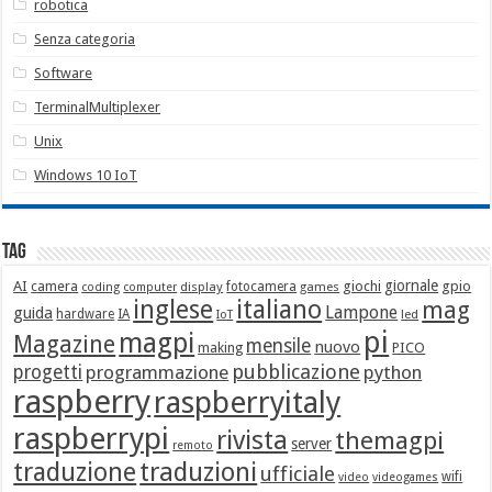
robotica
Senza categoria
Software
TerminalMultiplexer
Unix
Windows 10 IoT
Tag
giornale
AI
camera
giochi
gpio
display
fotocamera
games
coding
computer
italiano
inglese
mag
Lampone
guida
hardware
IA
led
IoT
pi
magpi
Magazine
mensile
nuovo
making
PICO
pubblicazione
progetti
programmazione
python
raspberry
raspberryitaly
raspberrypi
rivista
themagpi
server
remoto
traduzione
traduzioni
ufficiale
wifi
video
videogames