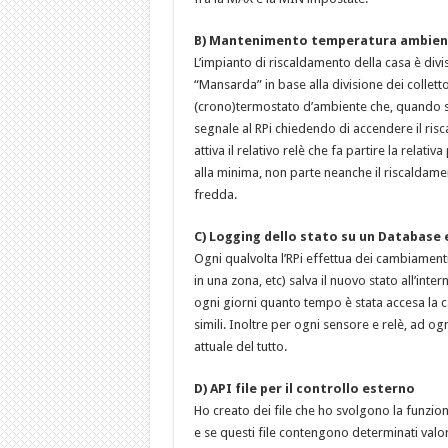
B) Mantenimento temperatura ambien
L’impianto di riscaldamento della casa è div
“Mansarda” in base alla divisione dei collet
(crono)termostato d’ambiente che, quando sen
segnale al RPi chiedendo di accendere il risc
attiva il relativo relè che fa partire la rela
alla minima, non parte neanche il riscaldam
fredda.
C) Logging dello stato su un Database e 
Ogni qualvolta l’RPi effettua dei cambiamenti
in una zona, etc) salva il nuovo stato all’in
ogni giorni quanto tempo è stata accesa la ca
simili. Inoltre per ogni sensore e relè, ad o
attuale del tutto.
D) API file per il controllo esterno
Ho creato dei file che ho svolgono la funzio
e se questi file contengono determinati valo