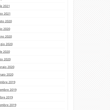
le 2021
zo 2021
sto 2020
io 2020
gno 2020
gio 2020
le 2020
zo 2020
braio 2020
naio 2020
embre 2019
embre 2019
obre 2019
tembre 2019