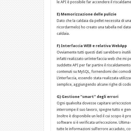
le API è possibile far accendere il riscalda
E) Memorizzazione delle pulizie
Dato che la caldaia da pellet necessita di u
ricordarmelo) ho creato una tabella nel datab
caldaia.
F) Interfaccia WEB e relativa WebApp
Ovviamente tutti questi dati sarebbero inutil
infatti realizzato un’interfaccia web che mi p
suddette API per far partire il riscaldamento
contenuti su MySQL, fornendomi dei comodi
L’interfaccia, essendo stata realizzata utili
semplice, aggiungendo alcune righe di codi
G) Gestione “smart” degli errori
Ogni qualvolta dovesse capitare un’eccezione 
interrompe il suo lavoro, spegne tutto e gener
Inoltre è disponibile un led il cui scopo è pr
software si è verificata un’eccezione. Ultima c
tutte le informazioni sull’errore accaduto, c