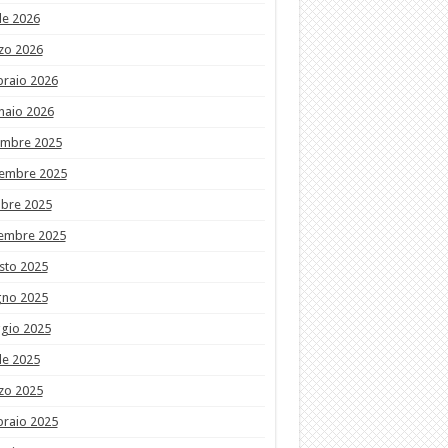
le 2026
zo 2026
braio 2026
naio 2026
embre 2025
embre 2025
obre 2025
tembre 2025
sto 2025
gno 2025
gio 2025
le 2025
zo 2025
braio 2025