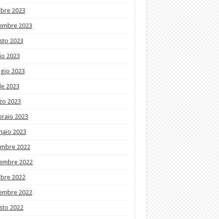
obre 2023
tembre 2023
sto 2023
io 2023
gio 2023
le 2023
zo 2023
braio 2023
naio 2023
embre 2022
embre 2022
obre 2022
tembre 2022
sto 2022