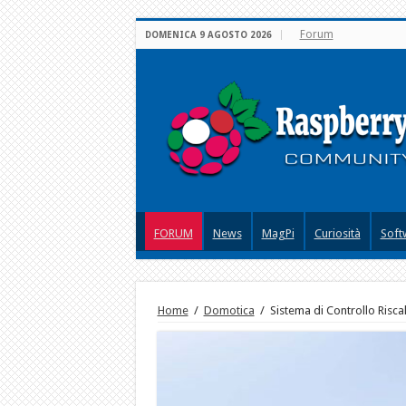
Forum
DOMENICA 9 AGOSTO 2026
FORUM
News
MagPi
Curiosità
Soft
Home
/
Domotica
/
Sistema di Controllo Risc