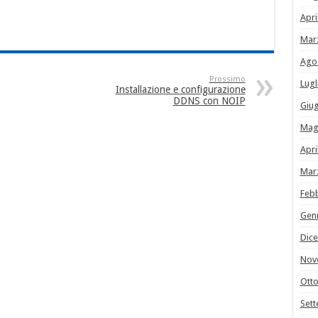
Apri
Mar
Ago
Prossimo
Lugl
Installazione e configurazione
DDNS con NOIP
Giu
Mag
Apri
Mar
Feb
Gen
Dic
Nov
Ott
Set