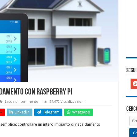
SEGUI
goo
plu
ldamento con Raspberry Pi
squ
Lascia un commento
27,972 Visualizzazioni
cerc
+
LinkedIn
Telegram
WhatsApp
 semplice: controllare un intero impianto di riscaldamento