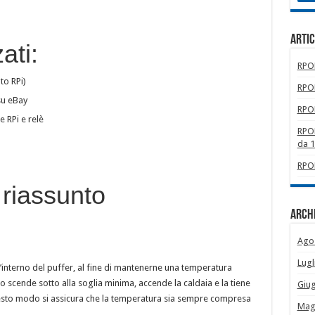
Artic
ati:
RPOM
to RPi)
RPOM
su eBay
RPOM
 RPi e relè
RPOM
da 
RPOM
riassunto
Archi
Ago
Lugl
ll’interno del puffer, al fine di mantenerne una temperatura
 scende sotto alla soglia minima, accende la caldaia e la tiene
Giu
esto modo si assicura che la temperatura sia sempre compresa
Mag