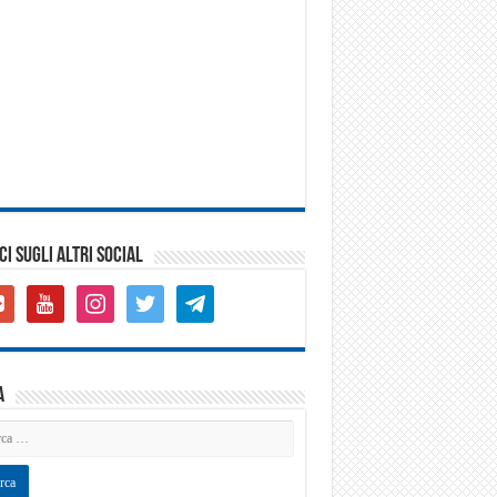
CI SUGLI ALTRI SOCIAL
gle-
youtube
instagram
twitter
telegram
s-
are
a