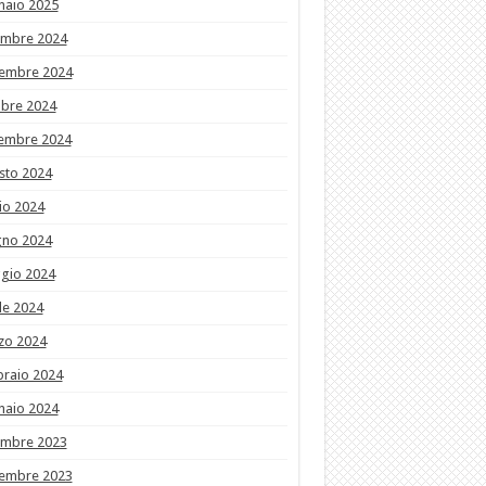
naio 2025
embre 2024
embre 2024
obre 2024
tembre 2024
sto 2024
io 2024
gno 2024
gio 2024
le 2024
zo 2024
braio 2024
naio 2024
embre 2023
embre 2023