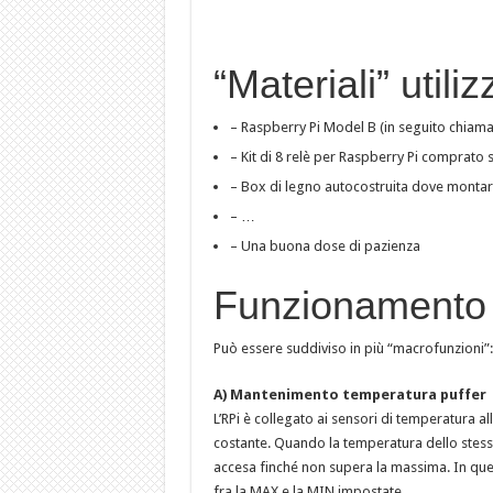
“Materiali” utilizz
– Raspberry Pi Model B (in seguito chiama
– Kit di 8 relè per Raspberry Pi comprato 
– Box di legno autocostruita dove montare
– …
– Una buona dose di pazienza
Funzionamento 
Può essere suddiviso in più “macrofunzioni”:
A) Mantenimento temperatura puffer
L’RPi è collegato ai sensori di temperatura a
costante. Quando la temperatura dello stesso
accesa finché non supera la massima. In qu
fra la MAX e la MIN impostate.