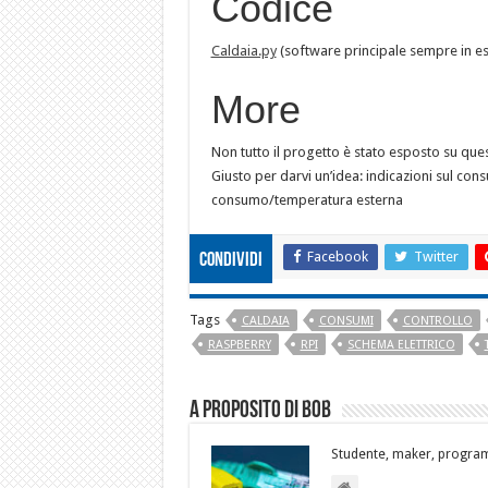
Codice
Caldaia.py
(software principale sempre in e
More
Non tutto il progetto è stato esposto su qu
Giusto per darvi un’idea: indicazioni sul c
consumo/temperatura esterna
Facebook
Twitter
Condividi
Tags
CALDAIA
CONSUMI
CONTROLLO
RASPBERRY
RPI
SCHEMA ELETTRICO
A proposito di Bob
Studente, maker, program