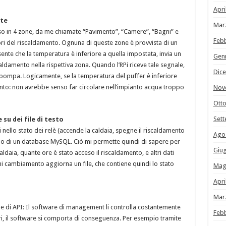
Apri
te
Mar
iso in 4 zone, da me chiamate “Pavimento”, “Camere”, “Bagni” e
Feb
tori del riscaldamento. Ognuna di queste zone è provvista di un
te che la temperatura è inferiore a quella impostata, invia un
Gen
aldamento nella rispettiva zona. Quando l’RPi riceve tale segnale,
Dic
tiva pompa. Logicamente, se la temperatura del puffer è inferiore
ento: non avrebbe senso far circolare nell’impianto acqua troppo
Nov
Ott
Set
su dei file di testo
 nello stato dei relè (accende la caldaia, spegne il riscaldamento
Ago
terno di un database MySQL. Ciò mi permette quindi di sapere per
Giu
ldaia, quante ore è stato acceso il riscaldamento, e altri dati
gni cambiamento aggiorna un file, che contiene quindi lo stato
Mag
Apri
Mar
ne di API: Il software di management li controlla costantemente
Feb
ri, il software si comporta di conseguenza. Per esempio tramite