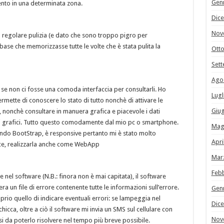
Gen
mento in una determinata zona.
Dic
Nov
na regolare pulizia (e dato che sono troppo pigro per
ase che memorizzasse tutte le volte che è stata pulita la
Ott
Set
Ago
i se non ci fosse una comoda interfaccia per consultarli. Ho
Lugl
ermette di conoscere lo stato di tutto nonchè di attivare le
Giu
, nonchè consultare in manuera grafica e piacevole i dati
 grafici. Tutto questo comodamente dal mio pc o smartphone.
Mag
zzando BootStrap, è responsive pertanto mi è stato molto
Apri
ce, realizzarla anche come WebApp
Mar
Feb
nel software (N.B.: finora non è mai capitata), il software
a un file di errore contenente tutte le informazioni sull’errore.
Gen
oprio quello di indicare eventuali errori: se lampeggia nel
Dic
hicca, oltre a ciò il software mi invia un SMS sul cellulare con
Nov
osi da poterlo risolvere nel tempo più breve possibile.