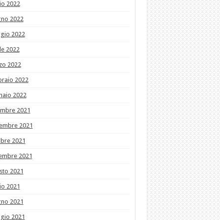
io 2022
gno 2022
gio 2022
le 2022
zo 2022
braio 2022
naio 2022
embre 2021
embre 2021
obre 2021
tembre 2021
sto 2021
io 2021
gno 2021
gio 2021