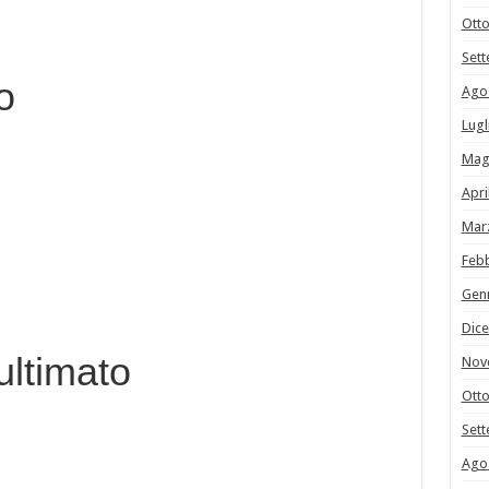
Ott
Set
o
Ago
Lugl
Mag
Apri
Mar
Feb
Gen
Dic
ultimato
Nov
Ott
Set
Ago