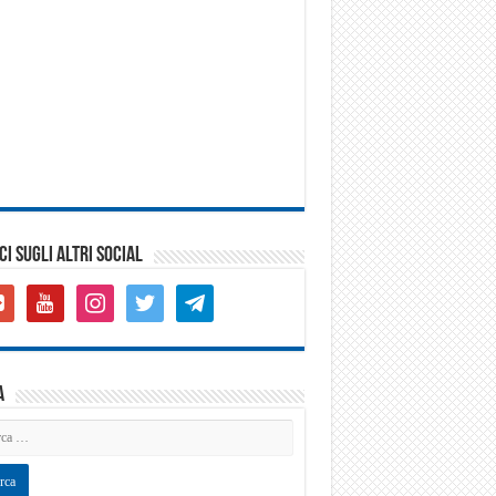
CI SUGLI ALTRI SOCIAL
gle-
youtube
instagram
twitter
telegram
s-
are
a