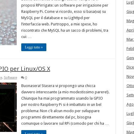
Lugl
proposi RPirrigate: un software per irrigazione per
Raspberry Pi. Come vi ricordo, esso si basa(va) su
Giu
MySQL per il database e su Lighttpd per
Mag
l’interfaccia web. Purtroppo, a mie spese, ho
Apri
riscontrato che MySQL ha un sacco di problemi, tra
cui: …
Mar
Leggi tutto »
Feb
Gen
Dic
PIO per Linux/OS X
Nov
re
,
Software
0
Buonasera! Stasera vi propongo una chicca
Ott
davvero interessante (a mio modestissimo parere!).
Set
Chiunque ha mai programmato usando la GPIO
Ago
per nostro Raspberry Pi si è imbattuto in un bel
problema: Non c’è alcun modo per sviluppare
Lugl
programmi direttamente dal pc, bisogna
Giu
comunque o lavorare sul RPi (comodo per chi ha …
Mag