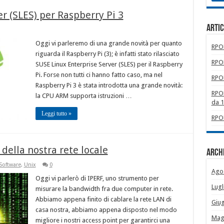
r (SLES) per Raspberry Pi 3
Artic
Oggi vi parleremo di una grande novità per quanto
RPOM
riguarda il Raspberry Pi (3); è infatti stato rilasciato
RPOM
SUSE Linux Enterprise Server (SLES) per il Raspberry
Pi. Forse non tutti ci hanno fatto caso, ma nel
RPOM
Raspberry Pi 3 è stata introdotta una grande novità:
RPOM
la CPU ARM supporta istruzioni …
da 
Leggi tutto »
RPOM
 della nostra rete locale
Archi
Software
,
Unix
0
Ago
Oggi vi parlerò di IPERF, uno strumento per
Lugl
misurare la bandwidth fra due computer in rete.
Abbiamo appena finito di cablare la rete LAN di
Giu
casa nostra, abbiamo appena disposto nel modo
Mag
migliore i nostri access point per garantirci una