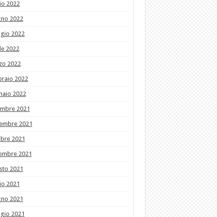
io 2022
gno 2022
gio 2022
le 2022
zo 2022
braio 2022
naio 2022
embre 2021
embre 2021
obre 2021
tembre 2021
sto 2021
io 2021
gno 2021
gio 2021