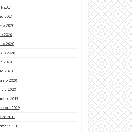
le 2021
zo 2021
sto 2020
io 2020
gno 2020
gio 2020
le 2020
zo 2020
braio 2020
naio 2020
embre 2019
embre 2019
obre 2019
tembre 2019