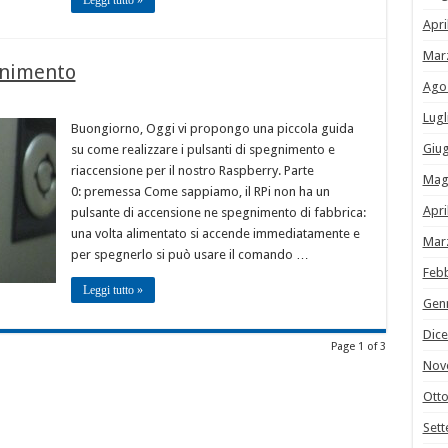
Leggi tutto »
Apri
Mar
gnimento
Ago
Lugl
Buongiorno, Oggi vi propongo una piccola guida
Giu
su come realizzare i pulsanti di spegnimento e
riaccensione per il nostro Raspberry. Parte
Mag
0: premessa Come sappiamo, il RPi non ha un
Apri
pulsante di accensione ne spegnimento di fabbrica:
una volta alimentato si accende immediatamente e
Mar
per spegnerlo si può usare il comando …
Feb
Leggi tutto »
Gen
Dic
Page 1 of 3
Nov
Ott
Set