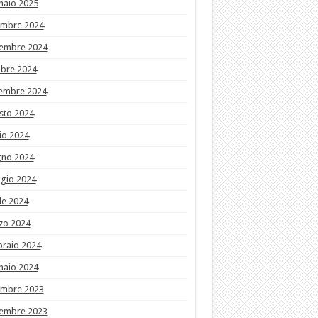
naio 2025
embre 2024
embre 2024
obre 2024
tembre 2024
sto 2024
io 2024
gno 2024
gio 2024
le 2024
zo 2024
braio 2024
naio 2024
embre 2023
embre 2023