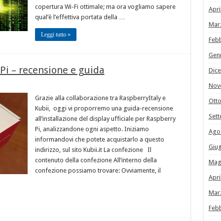
copertura Wi-Fi ottimale; ma ora vogliamo sapere
Apri
qual’è l’effettiva portata della …
Mar
Leggi tutto »
Feb
Gen
 Pi – recensione e guida
Dic
Nov
Grazie alla collaborazione tra RaspberryItaly e
Ott
Kubii, oggi vi proporremo una guida-recensione
Set
all’installazione del display ufficiale per Raspberry
Pi, analizzandone ogni aspetto. Iniziamo
Ago
informandovi che potete acquistarlo a questo
Giu
indirizzo, sul sito Kubii.it La confezione Il
contenuto della confezione All’interno della
Mag
confezione possiamo trovare: Ovviamente, il
Apri
Mar
Feb