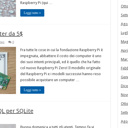
Raspberry Pi (qui …
Ott
Leggi tutto »
Set
Ago
ter da 5$
Lugl
Mag
ews
0
Fra tutte le cose in cui la fondazione Raspberry Pi è
Apri
impegnata, abbattere il costo dei computer è uno
Mar
dei suoi intenti principali, ed è quello che ha fatto
col nuovo Raspberry Pi Zero! Il modello originale
Feb
del Raspberry Pi e i modelli successivi hanno reso
Gen
possibile acquistare un computer …
Dic
Leggi tutto »
Nov
Ott
L per SQLite
Set
Ago
Buona domenica a tutti gli utenti. Tempo fa vi