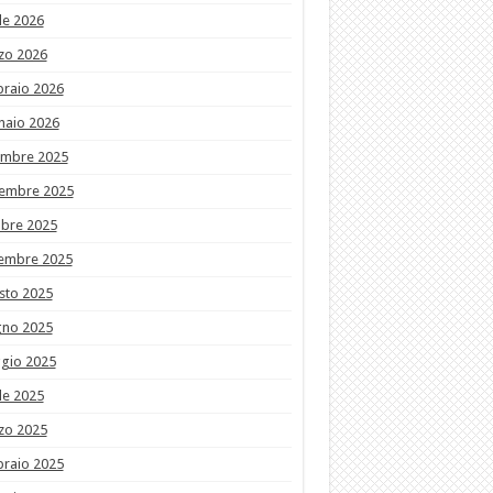
le 2026
zo 2026
braio 2026
naio 2026
embre 2025
embre 2025
obre 2025
tembre 2025
sto 2025
gno 2025
gio 2025
le 2025
zo 2025
braio 2025