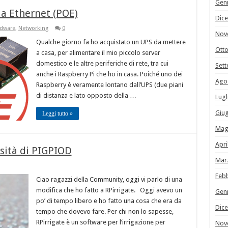
Gen
ia Ethernet (POE)
Dic
dware
,
Networking
0
Nov
Qualche giorno fa ho acquistato un UPS da mettere
Ott
a casa, per alimentare il mio piccolo server
domestico e le altre periferiche di rete, tra cui
Set
anche i Raspberry Pi che ho in casa. Poiché uno dei
Ago
Raspberry è veramente lontano dall’UPS (due piani
di distanza e lato opposto della …
Lugl
Giu
Leggi tutto »
Mag
Apri
ssità di PIGPIOD
Mar
Feb
Ciao ragazzi della Community, oggi vi parlo di una
modifica che ho fatto a RPirrigate. Oggi avevo un
Gen
po’ di tempo libero e ho fatto una cosa che era da
Dic
tempo che dovevo fare. Per chi non lo sapesse,
RPirrigate è un software per l’irrigazione per
Nov