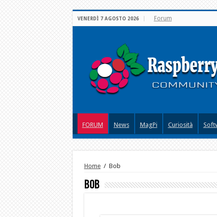
Forum
VENERDÌ 7 AGOSTO 2026
FORUM
News
MagPi
Curiosità
Soft
Home
/
Bob
Bob