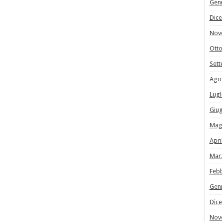
Gen
Dic
Nov
Ott
Set
Ago
Lugl
Giu
Mag
Apri
Mar
Feb
Gen
Dic
Nov