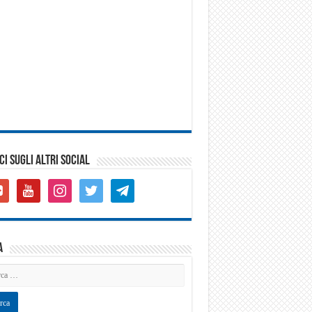
CI SUGLI ALTRI SOCIAL
gle-
youtube
instagram
twitter
telegram
s-
are
a