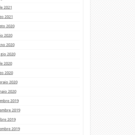
le 2021
zo 2021
sto 2020
io 2020
gno 2020
gio 2020
le 2020
zo 2020
braio 2020
naio 2020
embre 2019
embre 2019
obre 2019
tembre 2019