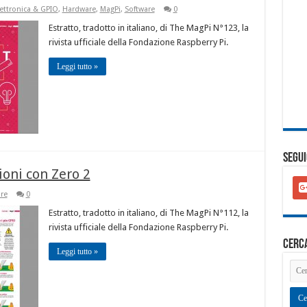
lettronica & GPIO
,
Hardware
,
MagPi
,
Software
0
Estratto, tradotto in italiano, di The MagPi N°123, la
rivista ufficiale della Fondazione Raspberry Pi.
Leggi tutto »
SEGUI
ioni con Zero 2
goo
plu
re
0
squ
Estratto, tradotto in italiano, di The MagPi N°112, la
rivista ufficiale della Fondazione Raspberry Pi.
cerc
Leggi tutto »