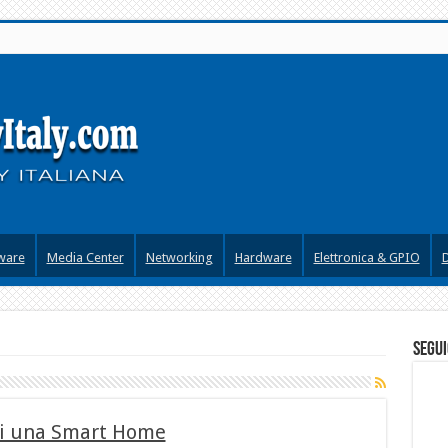
ware
Media Center
Networking
Hardware
Elettronica & GPIO
segui
sci una Smart Home