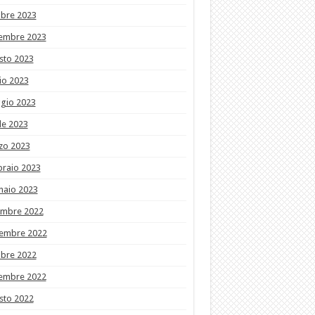
obre 2023
tembre 2023
sto 2023
io 2023
gio 2023
le 2023
zo 2023
braio 2023
naio 2023
embre 2022
embre 2022
obre 2022
tembre 2022
sto 2022