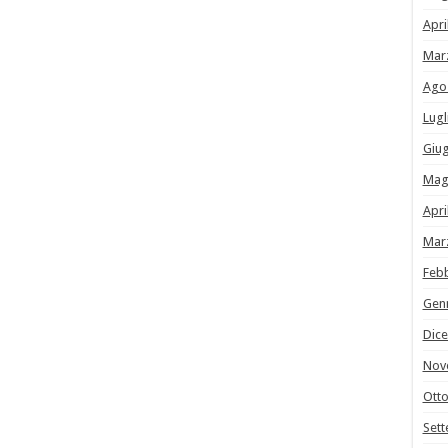
Apri
Mar
Ago
Lugl
Giu
Mag
Apri
Mar
Feb
Gen
Dic
Nov
Ott
Set