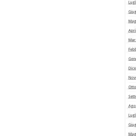
Lugl
Giu
Mag
Apri
Mar
Feb
Gen
Dic
Nov
Ott
Set
Ago
Lugl
Giu
Mag