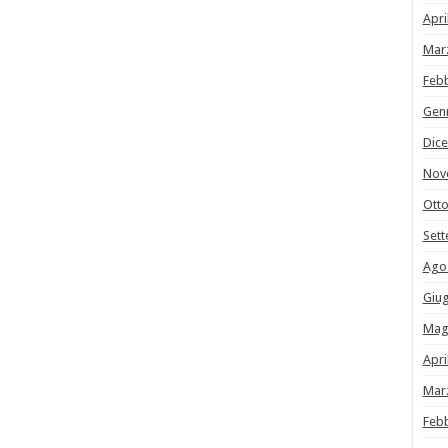
Apri
Mar
Feb
Gen
Dic
Nov
Ott
Set
Ago
Giu
Mag
Apri
Mar
Feb