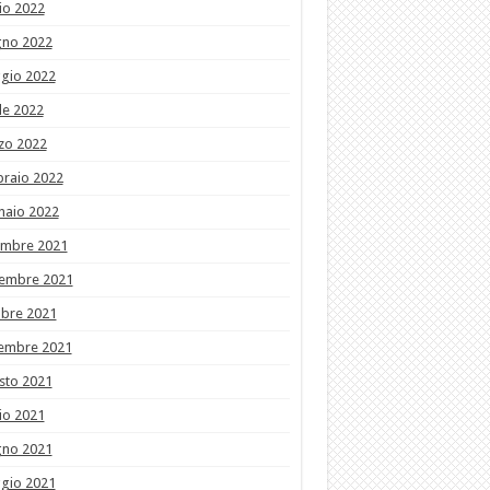
io 2022
gno 2022
gio 2022
le 2022
zo 2022
braio 2022
naio 2022
embre 2021
embre 2021
obre 2021
tembre 2021
sto 2021
io 2021
gno 2021
gio 2021