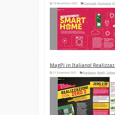
19 Novembre 2022
Curiosità
,
Domotica
,
E
MagPi in Italiano! Realizzaz
11 Dicembre 2021
Hardware
,
MagPi
,
Softwa