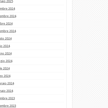
naio 2025
embre 2024
embre 2024
obre 2024
tembre 2024
sto 2024
io 2024
gno 2024
gio 2024
le 2024
zo 2024
braio 2024
naio 2024
embre 2023
embre 2023