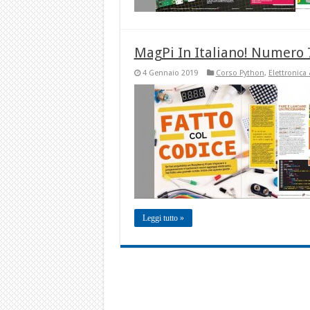
MagPi In Italiano! Numero 7
4 Gennaio 2019
Corso Python
,
Elettronica
Leggi tutto »