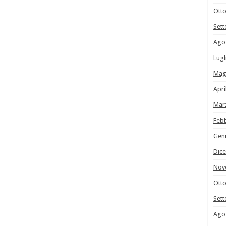
Ott
Set
Ago
Lugl
Mag
Apri
Mar
Feb
Gen
Dic
Nov
Ott
Set
Ago