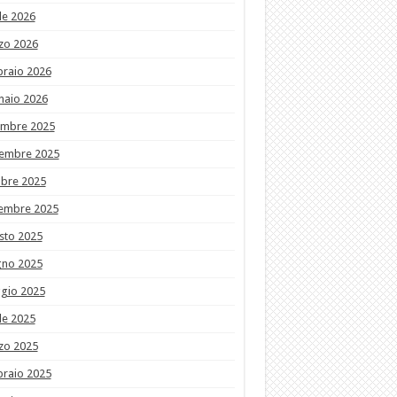
le 2026
zo 2026
braio 2026
naio 2026
embre 2025
embre 2025
obre 2025
tembre 2025
sto 2025
gno 2025
gio 2025
le 2025
zo 2025
braio 2025