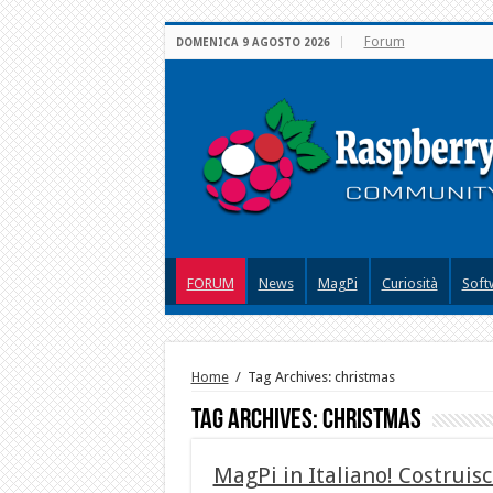
Forum
DOMENICA 9 AGOSTO 2026
FORUM
News
MagPi
Curiosità
Soft
Home
/
Tag Archives: christmas
Tag Archives:
christmas
MagPi in Italiano! Costrui