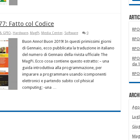
Artic
7: Fatto col Codice
RPOM
 & GPIO
,
Hardware
,
MagPi
,
Media Center
,
Software
0
RPOM
Buon Anno! Buon 2019! In questi primissimi giorni
di Gennaio, ecco pubblicata la traduzione in italiano
RPOM
del numero di Gennaio della rivista ufficiale The
RPOM
MagPi. Ecco cosa contiene questo estratto: – una
da 
guida introduttiva alla programmazione, per
RPOM
imparare a programmare usando icomponenti
elettronici e partendo subito col phisical
computing; -una …
Archi
Ago
Lugl
Giu
Mag