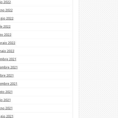
io 2022
gno 2022
gio 2022
le 2022
zo 2022
braio 2022
naio 2022
embre 2021
embre 2021
obre 2021
tembre 2021
sto 2021
io 2021
gno 2021
gio 2021