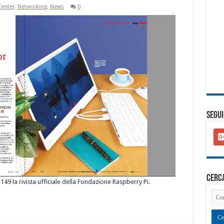
Center
,
Networking
,
News
0
SEGUI
goo
plu
squ
cerc
°149 la rivista ufficiale della Fondazione Raspberry Pi.