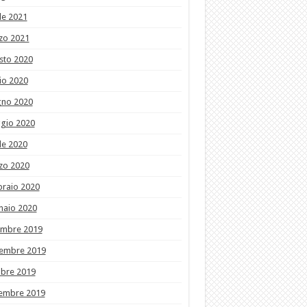
le 2021
zo 2021
sto 2020
io 2020
gno 2020
gio 2020
le 2020
zo 2020
braio 2020
naio 2020
embre 2019
embre 2019
obre 2019
tembre 2019