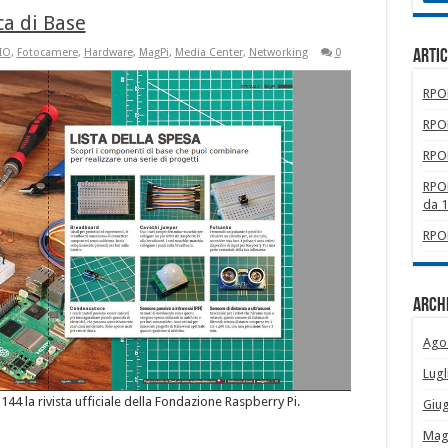
ca di Base
IO
,
Fotocamere
,
Hardware
,
MagPi
,
Media Center
,
Networking
0
Artic
RPOM
RPOM
RPOM
RPOM
da 
RPOM
Archi
Ago
Lugl
°144 la rivista ufficiale della Fondazione Raspberry Pi.
Giu
Mag