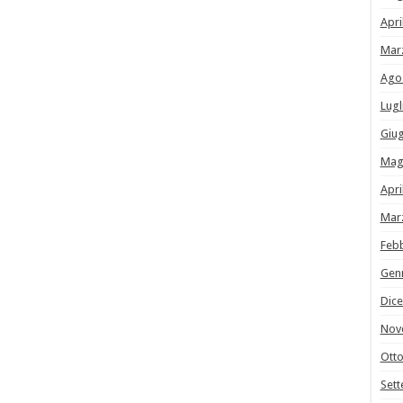
Apri
Mar
Ago
Lugl
Giu
Mag
Apri
Mar
Feb
Gen
Dic
Nov
Ott
Set