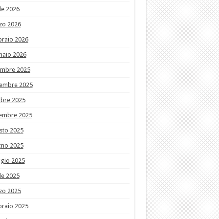
le 2026
zo 2026
braio 2026
naio 2026
embre 2025
embre 2025
obre 2025
tembre 2025
sto 2025
gno 2025
gio 2025
le 2025
zo 2025
braio 2025