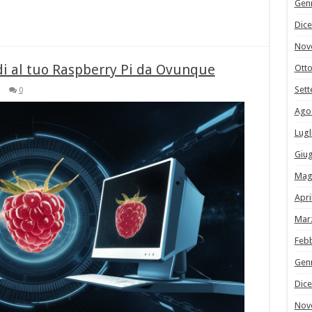
Gen
Dic
Nov
di al tuo Raspberry Pi da Ovunque
Ott
Set
0
Ago
Lugl
Giu
Mag
Apri
Mar
Feb
Gen
Dic
Nov