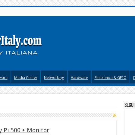
ware
Media Center
Networking
Hardware
Elettronica & GPIO
segui
y Pi 500 + Monitor