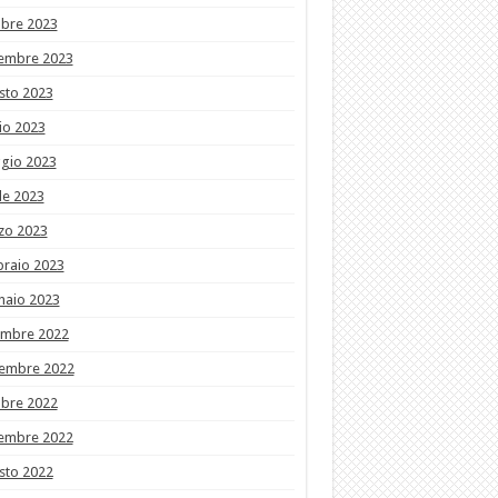
obre 2023
tembre 2023
sto 2023
io 2023
gio 2023
le 2023
zo 2023
braio 2023
naio 2023
embre 2022
embre 2022
obre 2022
tembre 2022
sto 2022