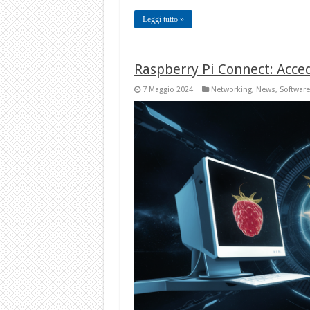
Leggi tutto »
Raspberry Pi Connect: Acce
7 Maggio 2024
Networking
,
News
,
Software