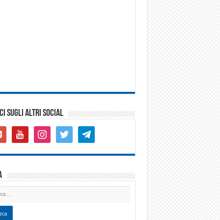
CI SUGLI ALTRI SOCIAL
gle-
youtube
instagram
twitter
telegram
s-
are
a