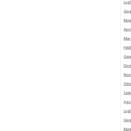
Lugl
Giu
Mag
Apri
Mar
Feb
Gen
Dic
Nov
Ott
Set
Ago
Lugl
Giu
Mag