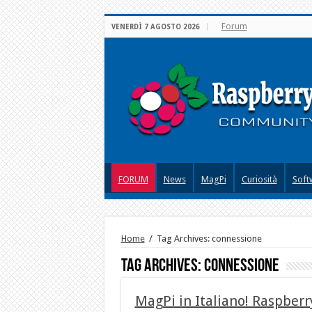
Forum
VENERDÌ 7 AGOSTO 2026
FORUM
News
MagPi
Curiosità
Soft
Home
/
Tag Archives: connessione
Tag Archives:
connessione
MagPi in Italiano! Raspberr