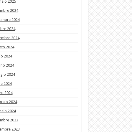
naio 2025
embre 2024
embre 2024
obre 2024
tembre 2024
sto 2024
io 2024
gno 2024
gio 2024
le 2024
zo 2024
braio 2024
naio 2024
embre 2023
embre 2023