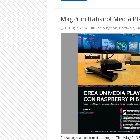
MagPi in Italiano! Media Pl
11 Luglio 2024
Corso Python
,
Hardware
,
Ma
Estratto, tradotto in italiano, di The MagPi N