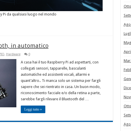
Ott
y Pi da qualsiasi luogo nel mondo
Set
Ago
Lugl
Mag
oth, in automatico
Apri
PIO
,
Hardware
0
Mar
A casa hai il tuo Raspberry Pi ad aspettarti, con
collegati sensori, tapparelle, basculanti
Feb
automatiche ed assistenti vocali, allarmi e
Gen
quant’altro.. Ti manca solo un sistema per fargli
sapere che sei rientrato in casa. Un buon modo,
Dic
riconoscimento facciale e/o della retina a parte,
Nov
sarebbe fargli rilevare il Bluetooth del …
Ott
Leggi tutto »
Set
Ago