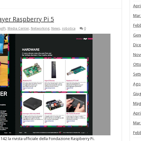
Apri
Mar
ayer Raspberry Pi 5
Feb
gPi
,
Media Center
,
Networking
,
News
,
robotica
0
Gen
Dic
Nov
Ott
Set
Ago
Giu
Mag
Apri
Mar
Feb
°142 la rivista ufficiale della Fondazione Raspberry Pi.