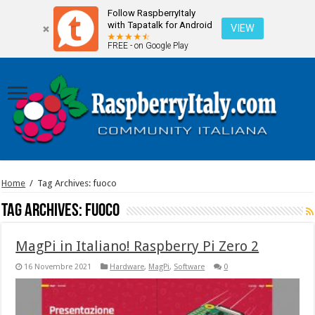
Follow RaspberryItaly
with Tapatalk for Android
VIEW
FREE - on Google Play
Home
/
Tag Archives: fuoco
Tag Archives:
fuoco
MagPi in Italiano! Raspberry Pi Zero 2
16 Novembre 2021
Hardware
,
MagPi
,
Software
0