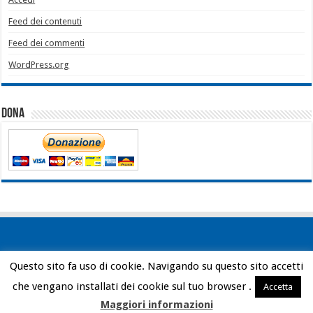
Feed dei contenuti
Feed dei commenti
WordPress.org
Dona
Questo sito fa uso di cookie. Navigando su questo sito accetti
Powered by
WordPress
| Designed by
Bob Vann
che vengano installati dei cookie sul tuo browser .
Accetta
© Copyright 2026, All Rights Reserved
Maggiori informazioni