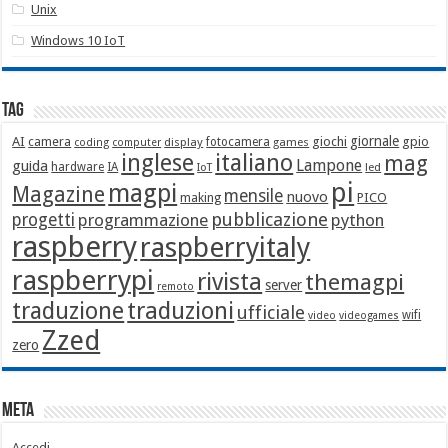
Unix
Windows 10 IoT
Tag
giornale
AI
camera
giochi
gpio
display
fotocamera
games
coding
computer
italiano
inglese
mag
Lampone
guida
hardware
IA
led
IoT
pi
magpi
Magazine
mensile
nuovo
making
PICO
pubblicazione
progetti
programmazione
python
raspberry
raspberryitaly
raspberrypi
rivista
themagpi
server
remoto
traduzione
traduzioni
ufficiale
wifi
video
videogames
Zzed
zero
Meta
Accedi