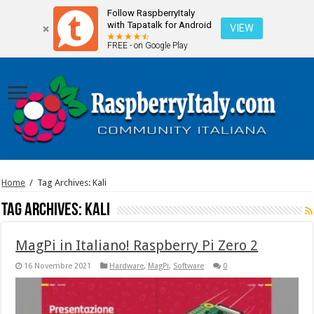
Follow RaspberryItaly
with Tapatalk for Android
VIEW
FREE - on Google Play
Home
/
Tag Archives: Kali
Tag Archives:
Kali
MagPi in Italiano! Raspberry Pi Zero 2
16 Novembre 2021
Hardware
,
MagPi
,
Software
0