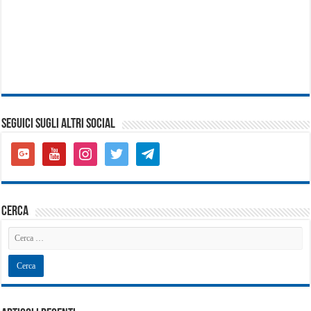
SEGUICI SUGLI ALTRI SOCIAL
google-
youtube
instagram
twitter
telegram
plus-
square
cerca