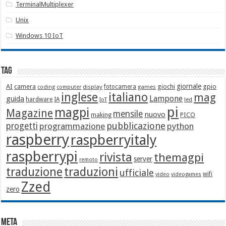
TerminalMultiplexer
Unix
Windows 10 IoT
Tag
giornale
AI
camera
giochi
gpio
display
fotocamera
games
coding
computer
italiano
inglese
mag
Lampone
guida
hardware
IA
led
IoT
pi
magpi
Magazine
mensile
nuovo
making
PICO
pubblicazione
progetti
programmazione
python
raspberry
raspberryitaly
raspberrypi
rivista
themagpi
server
remoto
traduzione
traduzioni
ufficiale
wifi
video
videogames
Zzed
zero
Meta