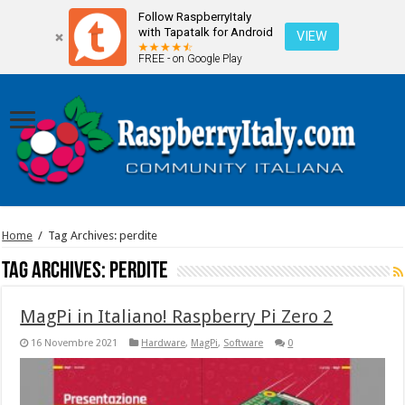
Follow RaspberryItaly
with Tapatalk for Android
VIEW
FREE - on Google Play
Home
/
Tag Archives: perdite
Tag Archives:
perdite
MagPi in Italiano! Raspberry Pi Zero 2
16 Novembre 2021
Hardware
,
MagPi
,
Software
0