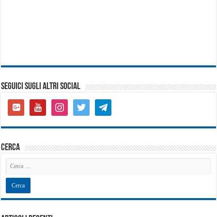
SEGUICI SUGLI ALTRI SOCIAL
google-
youtube
instagram
twitter
telegram
plus-
square
cerca