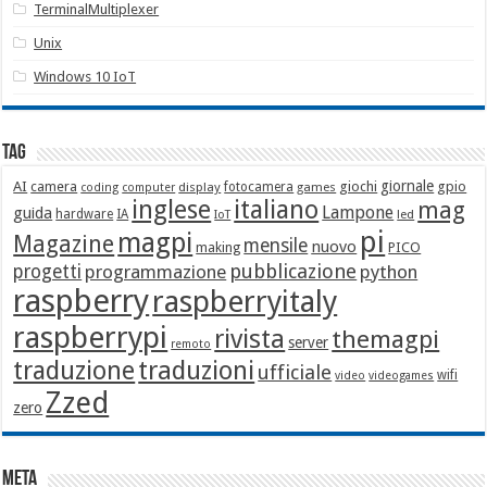
TerminalMultiplexer
Unix
Windows 10 IoT
Tag
giornale
AI
camera
giochi
gpio
display
fotocamera
games
coding
computer
italiano
inglese
mag
Lampone
guida
hardware
IA
led
IoT
pi
magpi
Magazine
mensile
nuovo
making
PICO
pubblicazione
progetti
programmazione
python
raspberry
raspberryitaly
raspberrypi
rivista
themagpi
server
remoto
traduzione
traduzioni
ufficiale
wifi
video
videogames
Zzed
zero
Meta