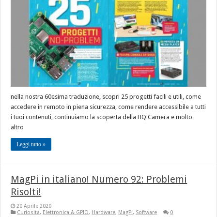
nella nostra 60esima traduzione, scopri 25 progetti facili e utili, come
accedere in remoto in piena sicurezza, come rendere accessibile a tutti
i tuoi contenuti, continuiamo la scoperta della HQ Camera e molto
altro
Leggi tutto »
MagPi in italiano! Numero 92: Problemi
Risolti!
20 Aprile 2020
Curiosità
,
Elettronica & GPIO
,
Hardware
,
MagPi
,
Software
0