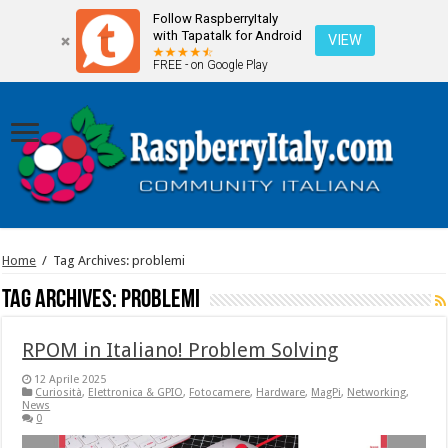
Follow RaspberryItaly
with Tapatalk for Android
VIEW
FREE - on Google Play
Home
/
Tag Archives: problemi
Tag Archives:
problemi
RPOM in Italiano! Problem Solving
12 Aprile 2025
Curiosità
,
Elettronica & GPIO
,
Fotocamere
,
Hardware
,
MagPi
,
Networking
,
News
0