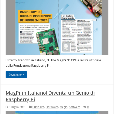
Estratto, tradotto in italiano, di The MagPi N°139 la rivista ufficiale
della Fondazione Raspberry Pi.
Leggi tutto »
MagPi in Italiano! Diventa un Genio di
Raspberry Pi
5 Luglio 2021
Curiosità
,
Hardware
,
MagPi
,
Software
0