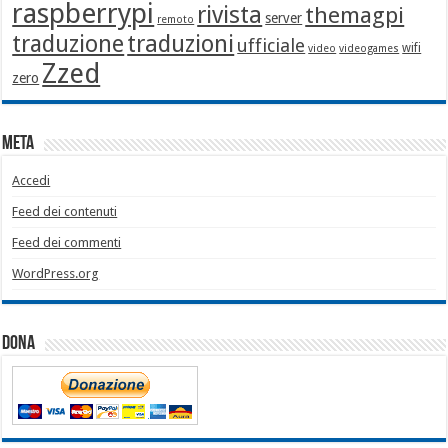
raspberrypi
rivista
themagpi
server
remoto
traduzione
traduzioni
ufficiale
wifi
video
videogames
Zzed
zero
Meta
Accedi
Feed dei contenuti
Feed dei commenti
WordPress.org
Dona