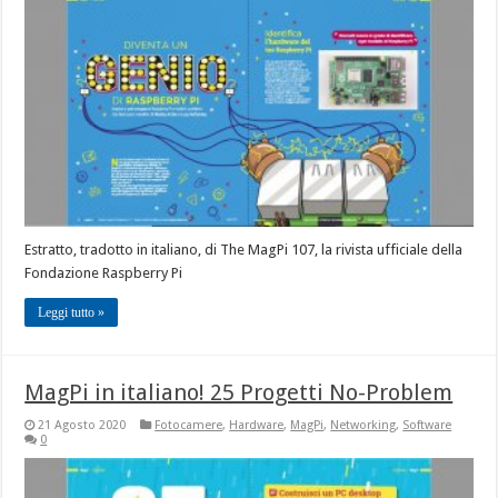
Estratto, tradotto in italiano, di The MagPi 107, la rivista ufficiale della
Fondazione Raspberry Pi
Leggi tutto »
MagPi in italiano! 25 Progetti No-Problem
21 Agosto 2020
Fotocamere
,
Hardware
,
MagPi
,
Networking
,
Software
0