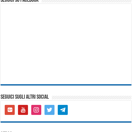
seguici su facebook
SEGUICI SUGLI ALTRI SOCIAL
google-
youtube
instagram
twitter
telegram
plus-
square