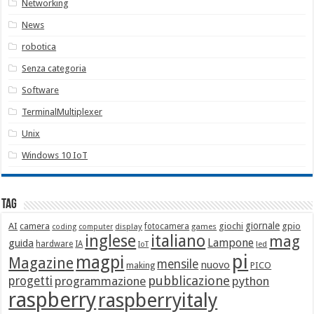
Networking
News
robotica
Senza categoria
Software
TerminalMultiplexer
Unix
Windows 10 IoT
Tag
giornale
AI
camera
giochi
gpio
display
fotocamera
games
coding
computer
italiano
inglese
mag
Lampone
guida
hardware
IA
led
IoT
pi
magpi
Magazine
mensile
nuovo
making
PICO
pubblicazione
progetti
programmazione
python
raspberry
raspberryitaly