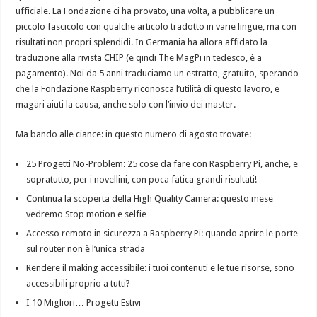
ufficiale. La Fondazione ci ha provato, una volta, a pubblicare un
piccolo fascicolo con qualche articolo tradotto in varie lingue, ma con
risultati non propri splendidi. In Germania ha allora affidato la
traduzione alla rivista CHIP (e qindi The MagPi in tedesco, è a
pagamento). Noi da 5 anni traduciamo un estratto, gratuito, sperando
che la Fondazione Raspberry riconosca l’utilità di questo lavoro, e
magari aiuti la causa, anche solo con l’invio dei master.
Ma bando alle ciance: in questo numero di agosto trovate:
25 Progetti No-Problem: 25 cose da fare con Raspberry Pi, anche, e
sopratutto, per i novellini, con poca fatica grandi risultati!
Continua la scoperta della High Quality Camera: questo mese
vedremo Stop motion e selfie
Accesso remoto in sicurezza a Raspberry Pi: quando aprire le porte
sul router non è l’unica strada
Rendere il making accessibile: i tuoi contenuti e le tue risorse, sono
accessibili proprio a tutti?
I 10 Migliori… Progetti Estivi