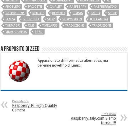
MOTION
NO-PROBLEM
NOBARRIERE
NOPROBLEM
PI
PROBLEMI
PROGETTI
QUALITY
RASPBERRY
RASPBERRYITALY
RASPBERRYPI
REMOTE
REMOTO
RIVISTA
SAFETY
SELFIE
SENZA
SICUREZZA
STOP
STOPMOTION
TELECAMERA
THEMAGPI
TIME
TIMELAPSE
TRADUZIONE
TRADUZIONI
VIDEOCAMERA
ZZED
A proposito di Zzed
Appassionato di informatica alternativa, ma
perenne novellino di Linux..
Precedente
Raspberry Pi High Quality
Camera
Prossimo
RaspberryItaly.com Siamo
tornati!!!