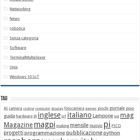
Networking
News
robotica
Senza categoria
Software
TerminalMultiplexer
Unix
Windows 10 IoT
Tag
giornale
AI
camera
giochi
gpio
display
fotocamera
games
coding
computer
italiano
inglese
mag
Lampone
guida
hardware
IA
led
IoT
pi
magpi
Magazine
mensile
nuovo
making
PICO
pubblicazione
progetti
programmazione
python