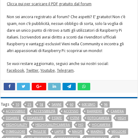
Clicca qui per scaricare il PDF gratuito dal forum
Non sei ancora registrato al forum? Che aspetti? E’ gratuito! Non c’è
spam, non c’è pubblicità, nessun obbligo di sorta, solo la voglia di
dare un unico punto di ritrovo a tutti gli utilizzatori di Raspberry Pi
italiani. Iscrivendoti avrai diritto a sconti dai rivenditori ufficiali
Raspberry e vantaggi esclusivi! Vieni nella Community e incontra gli
altri appassionati di Raspberry Pi: scoprirai un mondo!
Se vuoi restare aggiornato, seguici anche sui nostri social:
Facebook
,
Twitter
,
Youtube,
Telegram
.
Tags
10
25
5$
5ANNI
60
60ESIMO
96
ACCESSIBILE
ACCESSIBILITÀ
ACCESSO
BARRIERE
CAMERA
DISABILI
DISABILITÀ
ESTATE
ESTIVI
FOTOCAMERA
HIGH
HIGHQUALITY
HIGHQUALITYCAMERA
HQ
HQCAMERA
I10MIGLIORI
INGLESE
LAPSE
MAGPI
MAKING
MIGLIORI