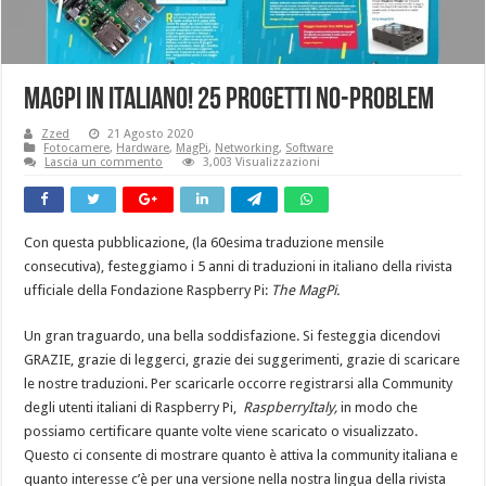
MagPi in italiano! 25 Progetti No-Problem
Zzed
21 Agosto 2020
Fotocamere
,
Hardware
,
MagPi
,
Networking
,
Software
Lascia un commento
3,003 Visualizzazioni
Con questa pubblicazione, (la 60esima traduzione mensile
consecutiva), festeggiamo i 5 anni di traduzioni in italiano della rivista
ufficiale della Fondazione Raspberry Pi:
The MagPi.
Un gran traguardo, una bella soddisfazione. Si festeggia dicendovi
GRAZIE, grazie di leggerci, grazie dei suggerimenti, grazie di scaricare
le nostre traduzioni. Per scaricarle occorre registrarsi alla Community
degli utenti italiani di Raspberry Pi,
RaspberryItaly,
in modo che
possiamo certificare quante volte viene scaricato o visualizzato.
Questo ci consente di mostrare quanto è attiva la community italiana e
quanto interesse c’è per una versione nella nostra lingua della rivista