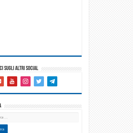
CI SUGLI ALTRI SOCIAL
gle-
youtube
instagram
twitter
telegram
s-
are
a