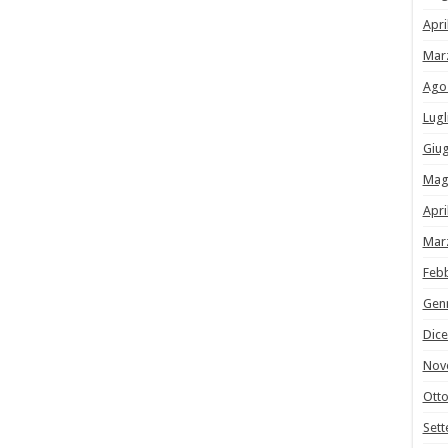
Apri
Mar
Ago
Lugl
Giu
Mag
Apri
Mar
Feb
Gen
Dic
Nov
Ott
Set