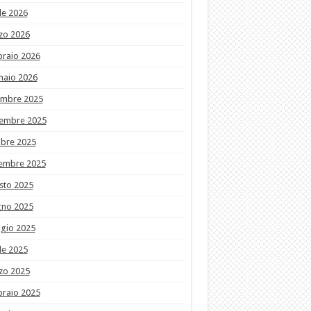
le 2026
zo 2026
braio 2026
naio 2026
embre 2025
embre 2025
obre 2025
tembre 2025
sto 2025
gno 2025
gio 2025
le 2025
zo 2025
braio 2025