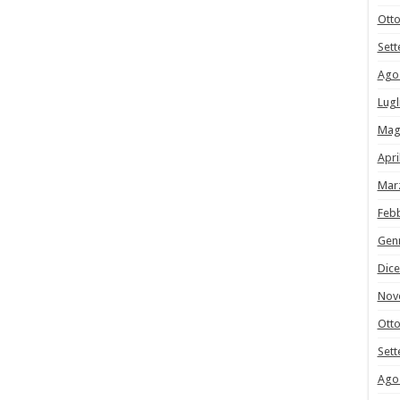
Ott
Set
Ago
Lugl
Mag
Apri
Mar
Feb
Gen
Dic
Nov
Ott
Set
Ago