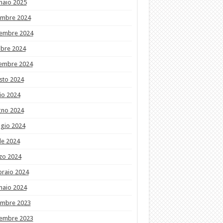
naio 2025
embre 2024
embre 2024
obre 2024
tembre 2024
sto 2024
io 2024
gno 2024
gio 2024
le 2024
zo 2024
braio 2024
naio 2024
embre 2023
embre 2023