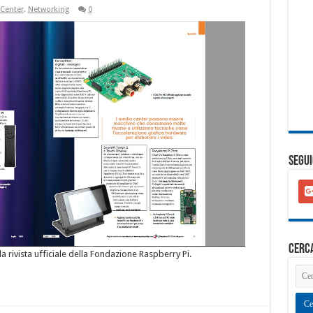
Center
,
Networking
0
SEGUI
goo
plu
squ
cerc
la rivista ufficiale della Fondazione Raspberry Pi.