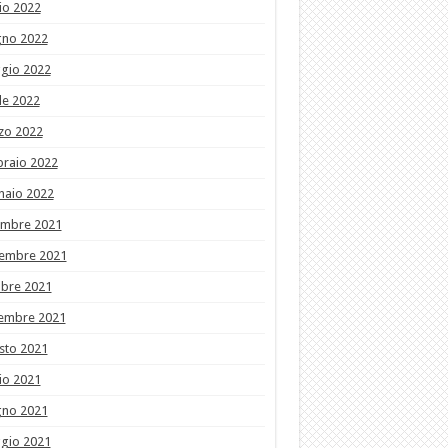
io 2022
gno 2022
gio 2022
le 2022
zo 2022
braio 2022
naio 2022
embre 2021
embre 2021
obre 2021
tembre 2021
sto 2021
io 2021
gno 2021
gio 2021