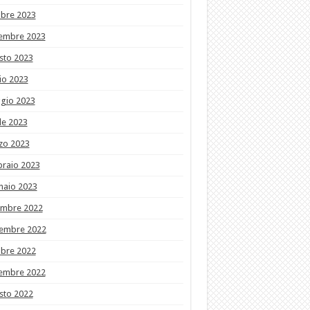
obre 2023
tembre 2023
sto 2023
io 2023
gio 2023
le 2023
zo 2023
braio 2023
naio 2023
embre 2022
embre 2022
obre 2022
tembre 2022
sto 2022