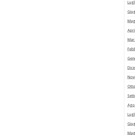
Lugl
Giu
Mag
Apri
Mar
Feb
Gen
Dic
Nov
Ott
Set
Ago
Lugl
Giu
Mag