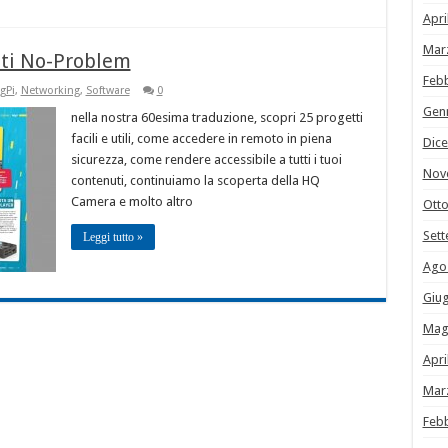
Apri
Mar
tti No-Problem
Feb
gPi
,
Networking
,
Software
0
Gen
nella nostra 60esima traduzione, scopri 25 progetti
facili e utili, come accedere in remoto in piena
Dic
sicurezza, come rendere accessibile a tutti i tuoi
Nov
contenuti, continuiamo la scoperta della HQ
Camera e molto altro
Ott
Set
Leggi tutto »
Ago
Giu
Mag
Apri
Mar
Feb