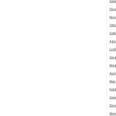
Gen
Dic
Nov
Ott
Set
Ago
Lugl
Giu
Mag
Apri
Mar
Feb
Gen
Dic
Nov