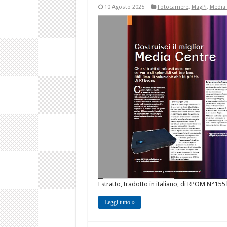
10 Agosto 2025
Fotocamere
,
MagPi
,
Media 
Estratto, tradotto in italiano, di RPOM N°155 
Leggi tutto »