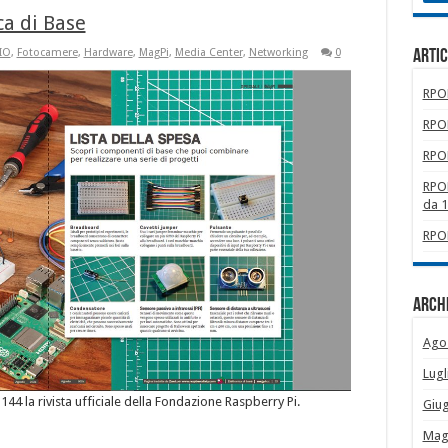
ca di Base
IO
,
Fotocamere
,
Hardware
,
MagPi
,
Media Center
,
Networking
0
Artic
RPOM
RPOM
RPOM
RPOM
da 
RPOM
Archi
Ago
Lugl
°144 la rivista ufficiale della Fondazione Raspberry Pi.
Giu
Mag