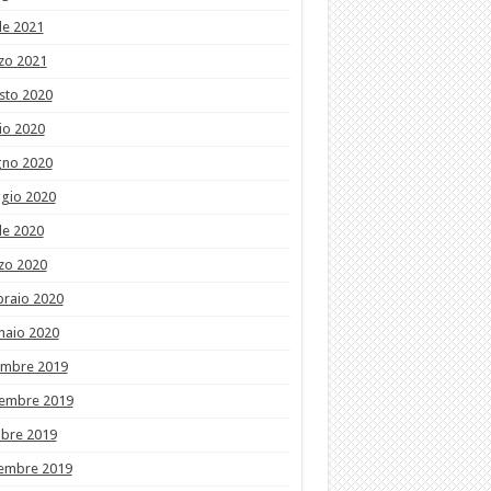
le 2021
zo 2021
sto 2020
io 2020
gno 2020
gio 2020
le 2020
zo 2020
braio 2020
naio 2020
embre 2019
embre 2019
obre 2019
tembre 2019