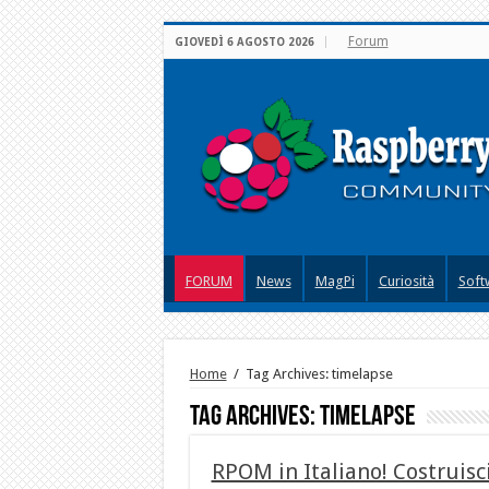
Forum
GIOVEDÌ 6 AGOSTO 2026
FORUM
News
MagPi
Curiosità
Soft
Home
/
Tag Archives: timelapse
Tag Archives:
timelapse
RPOM in Italiano! Costruisc