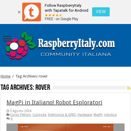
Follow RaspberryItaly
with Tapatalk for Android
VIEW
FREE - on Google Play
Home
/
Tag Archives: rover
Tag Archives:
rover
MagPi in Italiano! Robot Esploratori
5 Agosto 2024
Corso Python
,
Curiosità
,
Elettronica & GPIO
,
Hardware
,
MagPi
,
robotica
0