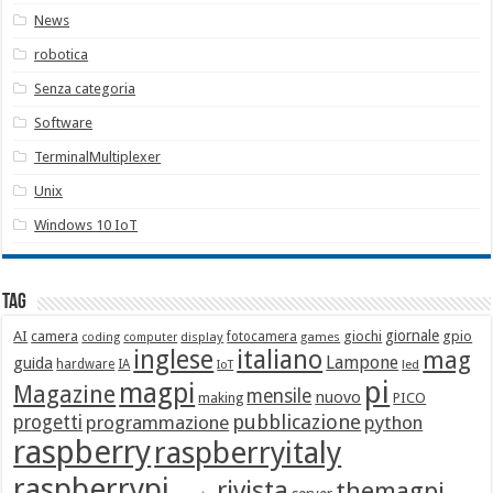
News
robotica
Senza categoria
Software
TerminalMultiplexer
Unix
Windows 10 IoT
Tag
giornale
AI
camera
giochi
gpio
display
fotocamera
games
coding
computer
italiano
inglese
mag
Lampone
guida
hardware
IA
led
IoT
pi
magpi
Magazine
mensile
nuovo
making
PICO
pubblicazione
progetti
programmazione
python
raspberry
raspberryitaly
raspberrypi
rivista
themagpi