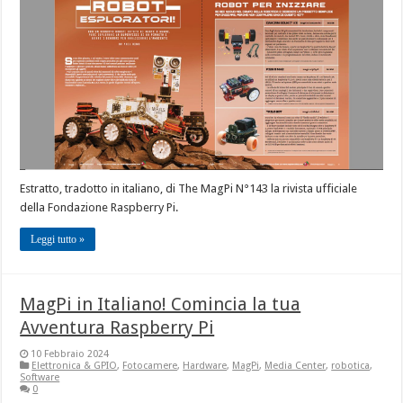
Estratto, tradotto in italiano, di The MagPi N°143 la rivista ufficiale
della Fondazione Raspberry Pi.
Leggi tutto »
MagPi in Italiano! Comincia la tua
Avventura Raspberry Pi
10 Febbraio 2024
Elettronica & GPIO
,
Fotocamere
,
Hardware
,
MagPi
,
Media Center
,
robotica
,
Software
0