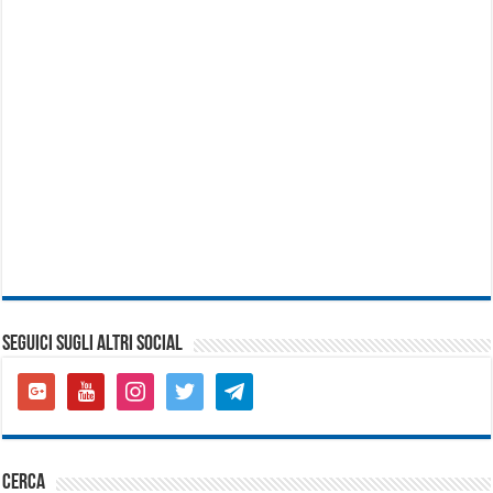
SEGUICI SUGLI ALTRI SOCIAL
google-
youtube
instagram
twitter
telegram
plus-
square
cerca