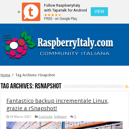
Follow RaspberryItaly
with Tapatalk for Android
VIEW
FREE - on Google Play
Home
/
Tag Archives: rSnapshot
Tag Archives:
rSnapshot
Fantastico backup incrementale Linux,
grazie a rSnapshot!
24 Marzo 2021
Curiosità
,
Software
0