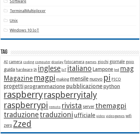
Software
TerminalMultiplexer
Unix
Windows 10 IoT
Tag
giornale
AI
camera
giochi
gpio
display
fotocamera
games
coding
computer
italiano
inglese
mag
Lampone
guida
hardware
IA
led
IoT
pi
magpi
Magazine
mensile
nuovo
making
PICO
pubblicazione
progetti
programmazione
python
raspberry
raspberryitaly
raspberrypi
rivista
themagpi
server
remoto
traduzione
traduzioni
ufficiale
wifi
video
videogames
Zzed
zero