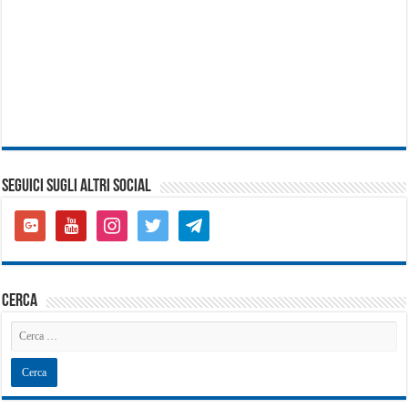
SEGUICI SUGLI ALTRI SOCIAL
google-
youtube
instagram
twitter
telegram
plus-
square
cerca