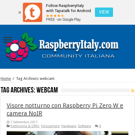
Follow RaspberryItaly
with Tapatalk for Android
VIEW
FREE - on Google Play
Home
/
Tag Archives: webcam
Tag Archives:
webcam
Visore notturno con Raspberry Pi Zero W e
camera NoIR
7 Settembre 2017
Elettronica & GPIO
,
Fotocamere
,
Hardware
,
Software
0