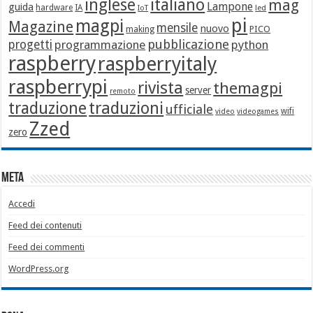
italiano
inglese
mag
Lampone
guida
hardware
IA
led
IoT
pi
magpi
Magazine
mensile
nuovo
making
PICO
pubblicazione
progetti
programmazione
python
raspberry
raspberryitaly
raspberrypi
rivista
themagpi
server
remoto
traduzione
traduzioni
ufficiale
wifi
video
videogames
Zzed
zero
Meta
Accedi
Feed dei contenuti
Feed dei commenti
WordPress.org