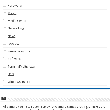
Hardware
MagPi
Media Center
Networking
News
robotica
Senza categoria
Software
TerminalMultiplexer
Unix
Windows 10 IoT
Tag
giornale
AI
camera
giochi
gpio
display
fotocamera
games
coding
computer