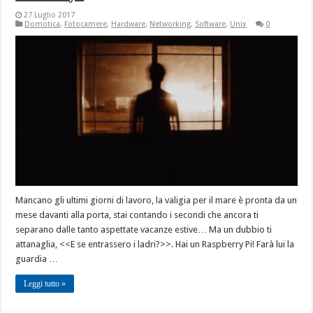
27 Luglio 2017
Domotica
,
Fotocamere
,
Hardware
,
Networking
,
Software
,
Unix
0
Mancano gli ultimi giorni di lavoro, la valigia per il mare è pronta da un
mese davanti alla porta, stai contando i secondi che ancora ti
separano dalle tanto aspettate vacanze estive… Ma un dubbio ti
attanaglia, <<E se entrassero i ladri?>>. Hai un Raspberry Pi! Farà lui la
guardia …
Leggi tutto »