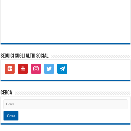
SEGUICI SUGLI ALTRI SOCIAL
google-
youtube
instagram
twitter
telegram
plus-
square
cerca