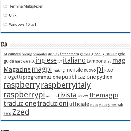
TerminalMultiplexer
Unix
Windows 10 IoT
Tag
giornale
AI
camera
giochi
gpio
display
fotocamera
games
coding
computer
italiano
inglese
mag
Lampone
guida
hardware
IA
led
IoT
pi
magpi
Magazine
mensile
nuovo
making
PICO
pubblicazione
progetti
programmazione
python
raspberry
raspberryitaly
raspberrypi
rivista
themagpi
server
remoto
traduzione
traduzioni
ufficiale
wifi
video
videogames
Zzed
zero