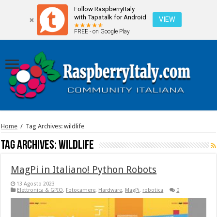
Follow RaspberryItaly
with Tapatalk for Android
VIEW
FREE - on Google Play
Home
/
Tag Archives: wildlife
Tag Archives:
wildlife
MagPi in Italiano! Python Robots
13 Agosto 2023
Elettronica & GPIO
,
Fotocamere
,
Hardware
,
MagPi
,
robotica
0