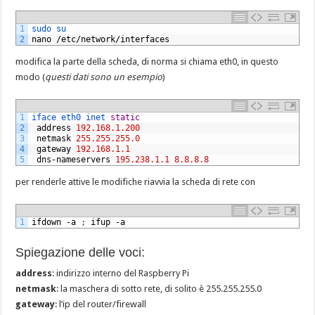
1
sudo 
su
2
nano
/
etc
/
network
/
interfaces
modifica la parte della scheda, di norma si chiama eth0, in questo
modo (
questi dati sono un esempio
)
1
iface 
eth0 
inet 
static
2
address
192.168.1.200
3
netmask
255.255.255.0
4
gateway
192.168.1.1
5
dns
-
nameservers
195.238.1.1
8.8.8.8
per renderle attive le modifiche riavvia la scheda di rete con
1
ifdown
-
a
;
ifup
-
a
Spiegazione delle voci:
address
: indirizzo interno del Raspberry Pi
netmask
: la maschera di sotto rete, di solito è 255.255.255.0
gateway
: l’ip del router/firewall