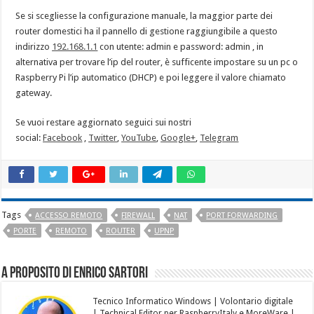
Se si scegliesse la configurazione manuale, la maggior parte dei
router domestici ha il pannello di gestione raggiungibile a questo
indirizzo
192.168.1.1
con utente: admin e password: admin , in
alternativa per trovare l’ip del router, è sufficente impostare su un pc o
Raspberry Pi l’ip automatico (DHCP) e poi leggere il valore chiamato
gateway.
Se vuoi restare aggiornato seguici sui nostri
social:
Facebook
,
Twitter
,
YouTube
,
Google+
,
Telegram
Tags
ACCESSO REMOTO
FIREWALL
NAT
PORT FORWARDING
PORTE
REMOTO
ROUTER
UPNP
A proposito di Enrico Sartori
Tecnico Informatico Windows | Volontario digitale
| Technical Editor per RaspberryItaly e MoreWare |