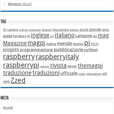
Windows 10 IoT
Tag
giornale
AI
camera
giochi
gpio
display
fotocamera
games
coding
computer
italiano
inglese
mag
Lampone
guida
hardware
IA
led
IoT
pi
magpi
Magazine
mensile
nuovo
making
PICO
pubblicazione
progetti
programmazione
python
raspberry
raspberryitaly
raspberrypi
rivista
themagpi
server
remoto
traduzione
traduzioni
ufficiale
wifi
video
videogames
Zzed
zero
Meta
Accedi