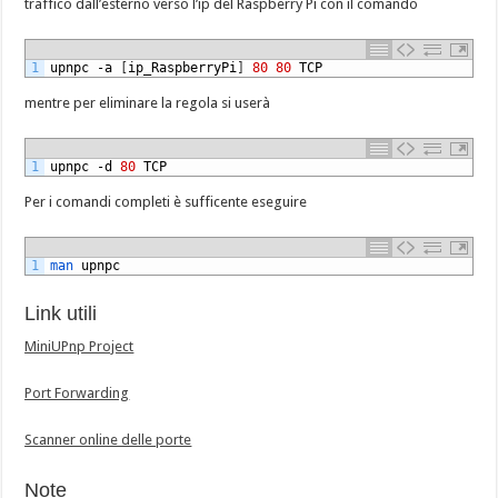
traffico dall’esterno verso l’ip del Raspberry Pi con il comando
1
upnpc
-
a
[
ip_RaspberryPi
]
80
80
TCP
mentre per eliminare la regola si userà
1
upnpc
-
d
80
TCP
Per i comandi completi è sufficente eseguire
1
man 
upnpc
Link utili
MiniUPnp Project
Port Forwarding
Scanner online delle porte
Note