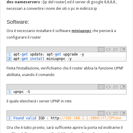
dns-nameservers
: [ip del router] ed il server di google 8.8.8.8 ,
necessari a convertire i nomi dei siti o pc in indirizzi ip
Software:
Ora è necessario installare il software
miniupnpc
che penserà a
configurare il router
1
apt
-
get 
update
;
apt
-
get 
upgrade
-
y
2
apt
-
get 
install 
miniupnpc
-
y
Finita l’installazione, verifichiamo che il router abbia la funzione UPNP
abilitata, usando il comando
1
upnpc
-
S
il quale elencherà i server UPNP in rete
1
Found 
valid 
IGD
:
http
:
//192.168.1.1:2869/ctl/IPConn
Ora che è tutto pronto, sarà sufficente aprire la porta ed inoltrarne il