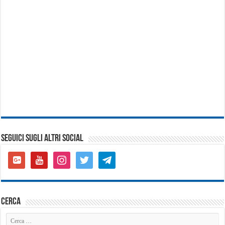
SEGUICI SUGLI ALTRI SOCIAL
google-
youtube
instagram
twitter
telegram
plus-
square
cerca