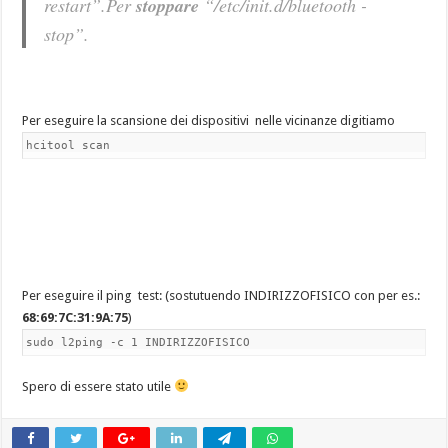
restart”.Per
stoppare
“/etc/init.d/bluetooth -
stop”.
Per eseguire la scansione dei dispositivi nelle vicinanze digitiamo
hcitool scan
Per eseguire il ping test: (sostutuendo INDIRIZZOFISICO con per es.:
68:69:7C:31:9A:75
)
sudo l2ping -c 1 INDIRIZZOFISICO
Spero di essere stato utile