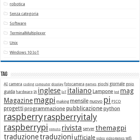
robotica
Senza categoria
Software
TerminalMultiplexer
Unix
Windows 10 IoT
Tag
giornale
AI
camera
giochi
gpio
display
fotocamera
games
coding
computer
italiano
inglese
mag
Lampone
guida
hardware
IA
led
IoT
pi
magpi
Magazine
mensile
nuovo
making
PICO
pubblicazione
progetti
programmazione
python
raspberry
raspberryitaly
raspberrypi
rivista
themagpi
server
remoto
traduzione
traduzioni
ufficiale
wifi
video
videogames