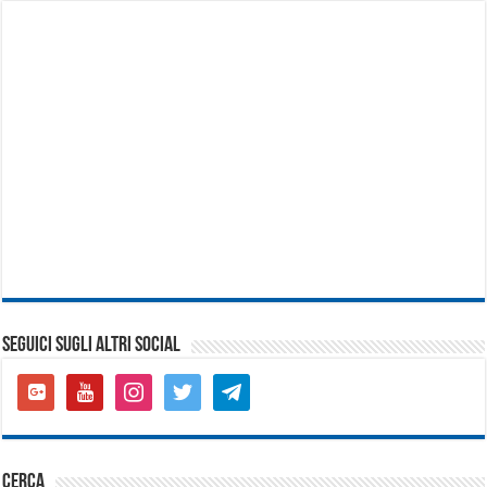
SEGUICI SUGLI ALTRI SOCIAL
google-
youtube
instagram
twitter
telegram
plus-
square
cerca