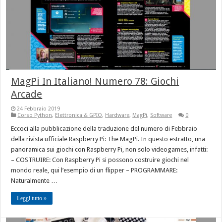
MagPi In Italiano! Numero 78: Giochi
Arcade
24 Febbraio 2019
Corso Python
,
Elettronica & GPIO
,
Hardware
,
MagPi
,
Software
0
Eccoci alla pubblicazione della traduzione del numero di Febbraio
della rivista ufficiale Raspberry Pi: The MagPi. In questo estratto, una
panoramica sui giochi con Raspberry Pi, non solo videogames, infatti:
– COSTRUIRE: Con Raspberry Pi si possono costruire giochi nel
mondo reale, qui l’esempio di un flipper – PROGRAMMARE:
Naturalmente …
Leggi tutto »