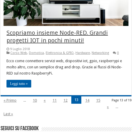
Scopriamo insieme Node-RED. Grandi
progetti IOT in pochi minuti!
9 Luglio 2018
Corso Web
,
Domotica
,
Elettronica & GPIO
,
Hardware
,
Networking
0
Ecco come connettere servizi web, dispositivi iot, gpio, raspberrypi e
molto altro, con un semplice drag and drop. Grazie ai flussi di Node-
RED sul nostro RaspberryPi.
Leggi tutto »
13
« Primo
...
10
«
11
12
14
15
Page 13 of 19
»
...
Last »
seguici su facebook