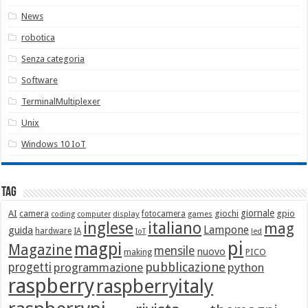
News
robotica
Senza categoria
Software
TerminalMultiplexer
Unix
Windows 10 IoT
Tag
giornale
AI
camera
giochi
gpio
display
fotocamera
games
coding
computer
italiano
inglese
mag
Lampone
guida
hardware
IA
led
IoT
pi
magpi
Magazine
mensile
nuovo
making
PICO
pubblicazione
progetti
programmazione
python
raspberry
raspberryitaly