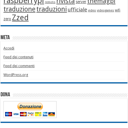
raspberrypi
rivista
themagpi
server
remoto
traduzione
traduzioni
ufficiale
wifi
video
videogames
Zzed
zero
Meta
Accedi
Feed dei contenuti
Feed dei commenti
WordPress.org
Dona