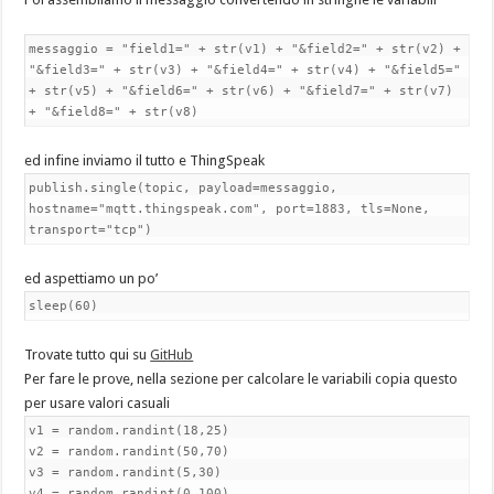
messaggio = "field1=" + str(v1) + "&field2=" + str(v2) +
"&field3=" + str(v3) + "&field4=" + str(v4) + "&field5="
+ str(v5) + "&field6=" + str(v6) + "&field7=" + str(v7)
+ "&field8=" + str(v8)
ed infine inviamo il tutto e ThingSpeak
publish.single(topic, payload=messaggio,
hostname="mqtt.thingspeak.com", port=1883, tls=None,
transport="tcp")
ed aspettiamo un po’
sleep(60)
Trovate tutto qui su
GitHub
Per fare le prove, nella sezione per calcolare le variabili copia questo
per usare valori casuali
v1 = random.randint(18,25)
v2 = random.randint(50,70)
v3 = random.randint(5,30)
v4 = random.randint(0,100)