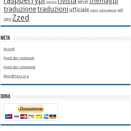
raspberrypi
rivista
themagpi
server
remoto
traduzione
traduzioni
ufficiale
wifi
video
videogames
Zzed
zero
Meta
Accedi
Feed dei contenuti
Feed dei commenti
WordPress.org
Dona