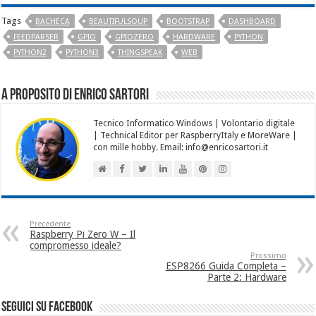
Tags
BACHECA
BEAUTIFULSOUP
BOOTSTRAP
DASHBOARD
FEEDPARSER
GPIO
GPIOZERO
HARDWARE
PYTHON
PYTHON2
PYTHON3
THINGSPEAK
WEB
A proposito di Enrico Sartori
Tecnico Informatico Windows | Volontario digitale
| Technical Editor per RaspberryItaly e MoreWare |
con mille hobby. Email: info@enricosartori.it
Precedente
Raspberry Pi Zero W – Il
compromesso ideale?
Prossimo
ESP8266 Guida Completa –
Parte 2: Hardware
seguici su facebook