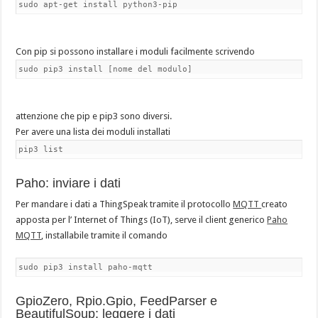
sudo apt-get install python3-pip
Con pip si possono installare i moduli facilmente scrivendo
sudo pip3 install [nome del modulo]
attenzione che pip e pip3 sono diversi.
Per avere una lista dei moduli installati
pip3 list
Paho: inviare i dati
Per mandare i dati a ThingSpeak tramite il protocollo
MQTT
creato
apposta per l’ Internet of Things (IoT), serve il client generico
Paho
MQTT
, installabile tramite il comando
sudo pip3 install paho-mqtt
GpioZero, Rpio.Gpio, FeedParser e
BeautifulSoup: leggere i dati