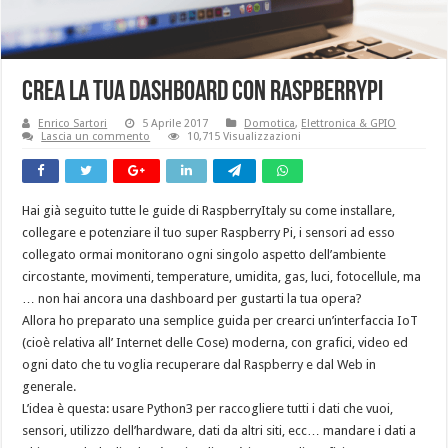
Crea la tua Dashboard con RaspberryPi
Enrico Sartori
5 Aprile 2017
Domotica
,
Elettronica & GPIO
Lascia un commento
10,715 Visualizzazioni
Hai già seguito tutte le guide di RaspberryItaly su come installare,
collegare e potenziare il tuo super Raspberry Pi, i sensori ad esso
collegato ormai monitorano ogni singolo aspetto dell’ambiente
circostante, movimenti, temperature, umidita, gas, luci, fotocellule, ma
… non hai ancora una dashboard per gustarti la tua opera?
Allora ho preparato una semplice guida per crearci un’interfaccia IoT
(cioè relativa all’ Internet delle Cose) moderna, con grafici, video ed
ogni dato che tu voglia recuperare dal Raspberry e dal Web in
generale.
L’idea è questa: usare Python3 per raccogliere tutti i dati che vuoi,
sensori, utilizzo dell’hardware, dati da altri siti, ecc… mandare i dati a