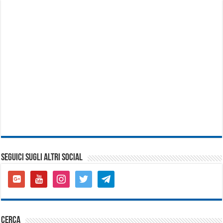
SEGUICI SUGLI ALTRI SOCIAL
google-
youtube
instagram
twitter
telegram
plus-
square
cerca