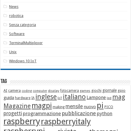
News
robotica
Senza categoria
Software
TerminalMultiplexer
Unix
Windows 10 IoT
Tag
giornale
AI
camera
giochi
gpio
display
fotocamera
games
coding
computer
italiano
inglese
mag
Lampone
guida
hardware
IA
led
IoT
pi
magpi
Magazine
mensile
nuovo
making
PICO
pubblicazione
progetti
programmazione
python
raspberry
raspberryitaly