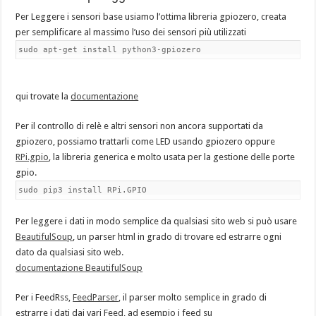
Per Leggere i sensori base usiamo l’ottima libreria gpiozero, creata
per semplificare al massimo l’uso dei sensori più utilizzati
sudo apt-get install python3-gpiozero
qui trovate la
documentazione
Per il controllo di relè e altri sensori non ancora supportati da
gpiozero, possiamo trattarli come LED usando gpiozero oppure
RPi.gpio
, la libreria generica e molto usata per la gestione delle porte
gpio.
sudo pip3 install RPi.GPIO
Per leggere i dati in modo semplice da qualsiasi sito web si può usare
BeautifulSoup
, un parser html in grado di trovare ed estrarre ogni
dato da qualsiasi sito web.
documentazione BeautifulSoup
Per i FeedRss,
FeedParser
, il parser molto semplice in grado di
estrarre i dati dai vari Feed, ad esempio i feed su