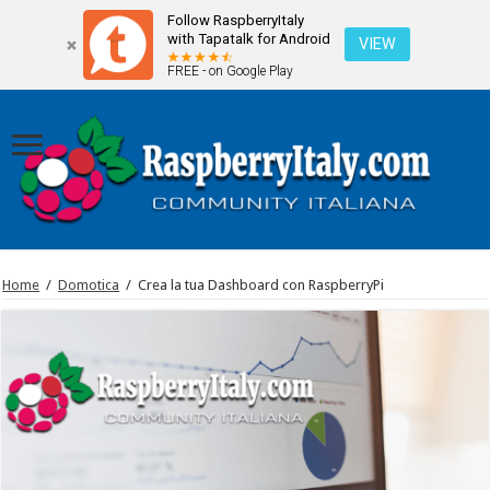
Follow RaspberryItaly
with Tapatalk for Android
VIEW
FREE - on Google Play
Home
/
Domotica
/
Crea la tua Dashboard con RaspberryPi