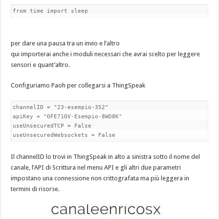
from time import sleep
per dare una pausa tra un invio e l’altro
qui importerai anche i moduli necessari che avrai scelto per leggere
sensori e quant’altro.
Configuriamo Paoh per collegarsi a ThingSpeak
channelID = "23-esempio-352"
apiKey = "OFE71OV-Esempio-8WD8K"
useUnsecuredTCP = False
useUnsecuredWebsockets = False
Il channelID lo trovi in ThingSpeak in alto a sinistra sotto il nome del
canale, l’API di Scrittura nel menu API e gli altri due parametri
impostano una connessione non crittografata ma più leggera in
termini di risorse.