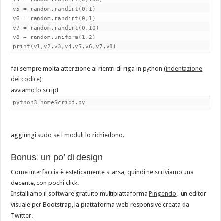
v5 = random.randint(0,1)
v6 = random.randint(0,1)
v7 = random.randint(0,10)
v8 = random.uniform(1,2)
print(v1,v2,v3,v4,v5,v6,v7,v8)
fai sempre molta attenzione ai rientri di riga in python (
indentazione
del codice
)
avviamo lo script
python3 nomeScript.py
aggiungi sudo
se
i moduli lo richiedono.
Bonus: un po’ di design
Come interfaccia è esteticamente scarsa, quindi ne scriviamo una
decente, con pochi click.
Installiamo il software gratuito multipiattaforma
Pingendo
, un editor
visuale per Bootstrap, la piattaforma web responsive creata da
Twitter.