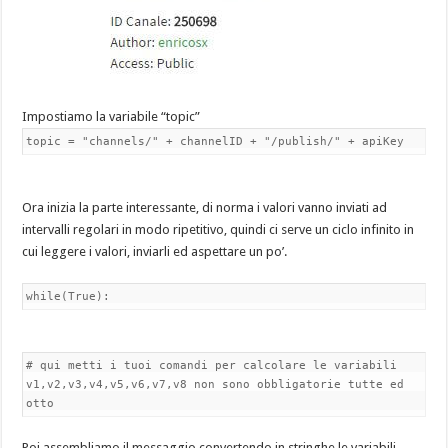
Impostiamo la variabile “topic”
topic = "channels/" + channelID + "/publish/" + apiKey
Ora inizia la parte interessante, di norma i valori vanno inviati ad
intervalli regolari in modo ripetitivo, quindi ci serve un ciclo infinito in
cui leggere i valori, inviarli ed aspettare un po’.
while(True):
# qui metti i tuoi comandi per calcolare le variabili
v1,v2,v3,v4,v5,v6,v7,v8 non sono obbligatorie tutte ed
otto
Poi assembliamo il messaggio convertendo in stringhe le variabili