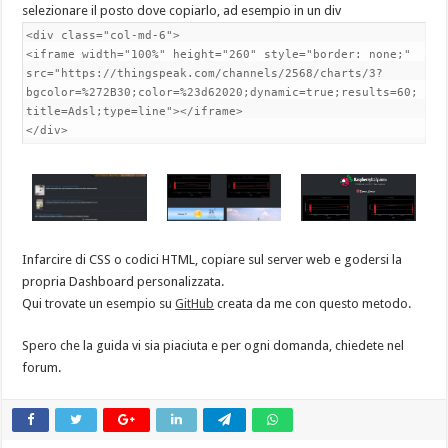
selezionare il posto dove copiarlo, ad esempio in un div
<div class="col-md-6">
<iframe width="100%" height="260" style="border: none;"
src="https://thingspeak.com/channels/2568/charts/3?
bgcolor=%272B30;color=%23d62020;dynamic=true;results=60;
title=Adsl;type=line"></iframe>
</div>
Infarcire di CSS o codici HTML, copiare sul server web e godersi la
propria Dashboard personalizzata.
Qui trovate un esempio su
GitHub
creata da me con questo metodo.
Spero che la guida vi sia piaciuta e per ogni domanda, chiedete nel
forum.