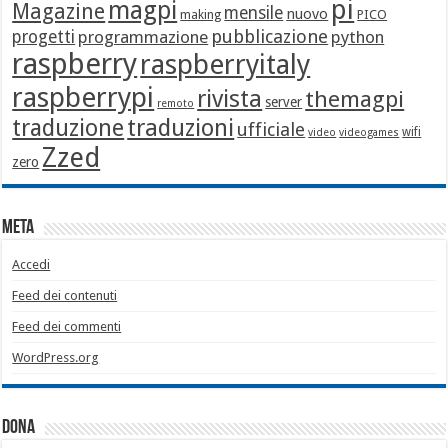
pi
magpi
Magazine
mensile
nuovo
making
PICO
pubblicazione
progetti
programmazione
python
raspberry
raspberryitaly
raspberrypi
rivista
themagpi
server
remoto
traduzione
traduzioni
ufficiale
wifi
video
videogames
Zzed
zero
Meta
Accedi
Feed dei contenuti
Feed dei commenti
WordPress.org
Dona