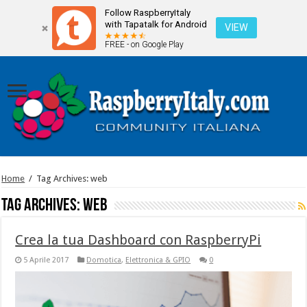
Follow RaspberryItaly
with Tapatalk for Android
VIEW
FREE - on Google Play
Home
/
Tag Archives: web
Tag Archives:
web
Crea la tua Dashboard con RaspberryPi
5 Aprile 2017
Domotica
,
Elettronica & GPIO
0