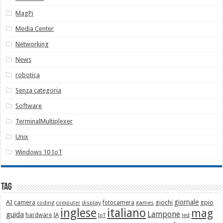
MagPi
Media Center
Networking
News
robotica
Senza categoria
Software
TerminalMultiplexer
Unix
Windows 10 IoT
Tag
giornale
AI
camera
giochi
gpio
display
fotocamera
games
coding
computer
italiano
inglese
mag
Lampone
guida
hardware
IA
led
IoT