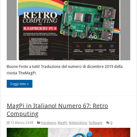
Buone Feste a tutti! Traduzione del numero di dicembre 2019 della
rivista TheMagPi
Leggi tutto »
MagPi in Italiano! Numero 67: Retro
Computing
12 Marzo 2018
Hardware
,
MagPi
,
Networking
,
Software
0