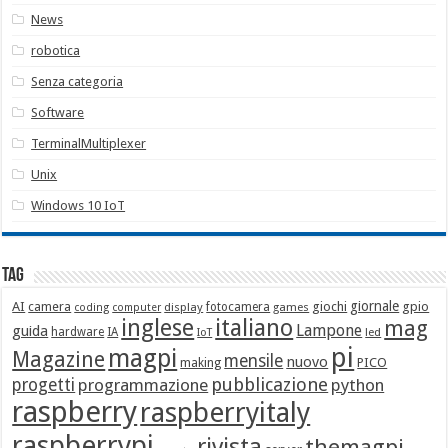
News
robotica
Senza categoria
Software
TerminalMultiplexer
Unix
Windows 10 IoT
Tag
giornale
AI
camera
giochi
gpio
display
fotocamera
games
coding
computer
italiano
inglese
mag
Lampone
guida
hardware
IA
led
IoT
pi
magpi
Magazine
mensile
nuovo
making
PICO
pubblicazione
progetti
programmazione
python
raspberry
raspberryitaly
raspberrypi
rivista
themagpi