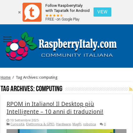
Follow RaspberryItaly
with Tapatalk for Android
VIEW
FREE - on Google Play
Home
/
Tag Archives: computing
Tag Archives:
computing
RPOM in Italiano! Il Desktop più
Intelligente – 10 anni di traduzioni!
10 Settembre 2025
Curiosità
,
Elettronica & GPIO
,
Hardware
,
MagPi
,
robotica
0