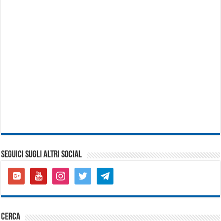
SEGUICI SUGLI ALTRI SOCIAL
google-
youtube
instagram
twitter
telegram
plus-
square
cerca