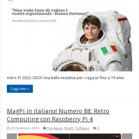
Astro-Pi 2022-2023! Una bella iniziativa per i ragazzi fino a 19 anni.
Leggi tutto »
MagPi in italiano! Numero 88: Retro
Computing con Raspberry Pi 4
20 Dicembre 2019
Hardware
,
MagPi
,
Software
0