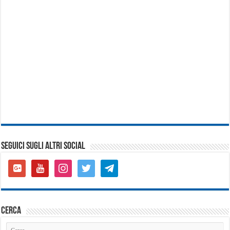
SEGUICI SUGLI ALTRI SOCIAL
google-
youtube
instagram
twitter
telegram
plus-
square
cerca