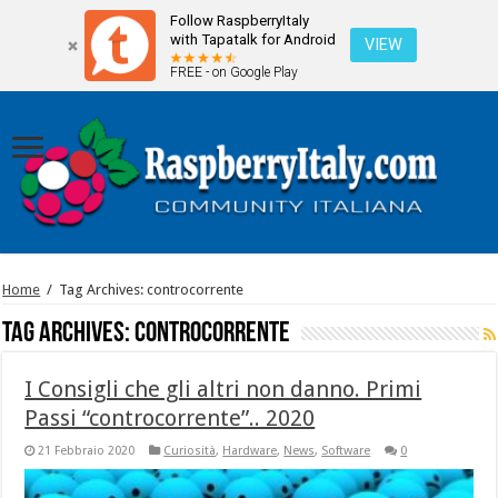
Follow RaspberryItaly
with Tapatalk for Android
VIEW
FREE - on Google Play
Home
/
Tag Archives: controcorrente
Tag Archives:
controcorrente
I Consigli che gli altri non danno. Primi
Passi “controcorrente”.. 2020
21 Febbraio 2020
Curiosità
,
Hardware
,
News
,
Software
0