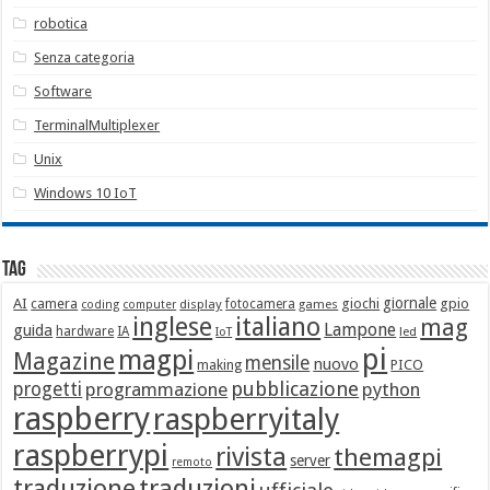
robotica
Senza categoria
Software
TerminalMultiplexer
Unix
Windows 10 IoT
Tag
giornale
AI
camera
giochi
gpio
display
fotocamera
games
coding
computer
italiano
inglese
mag
Lampone
guida
hardware
IA
led
IoT
pi
magpi
Magazine
mensile
nuovo
making
PICO
pubblicazione
progetti
programmazione
python
raspberry
raspberryitaly
raspberrypi
rivista
themagpi
server
remoto
traduzione
traduzioni