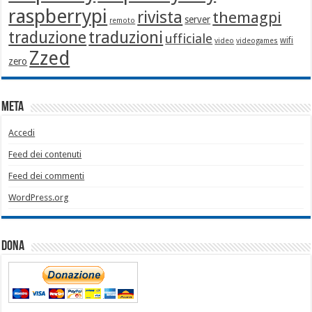
raspberrypi
rivista
themagpi
server
remoto
traduzione
traduzioni
ufficiale
wifi
video
videogames
Zzed
zero
Meta
Accedi
Feed dei contenuti
Feed dei commenti
WordPress.org
Dona