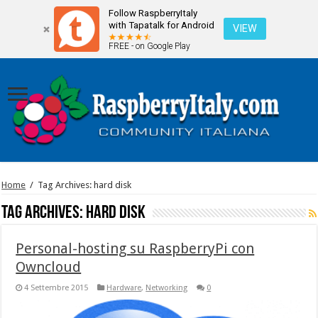
Follow RaspberryItaly
with Tapatalk for Android
VIEW
FREE - on Google Play
Home
/
Tag Archives: hard disk
Tag Archives:
hard disk
Personal-hosting su RaspberryPi con
Owncloud
4 Settembre 2015
Hardware
,
Networking
0