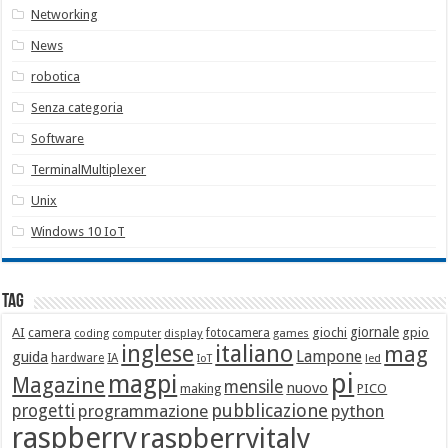
Networking
News
robotica
Senza categoria
Software
TerminalMultiplexer
Unix
Windows 10 IoT
Tag
giornale
AI
camera
giochi
gpio
display
fotocamera
games
coding
computer
italiano
inglese
mag
Lampone
guida
hardware
IA
led
IoT
pi
magpi
Magazine
mensile
nuovo
making
PICO
pubblicazione
progetti
programmazione
python
raspberry
raspberryitaly