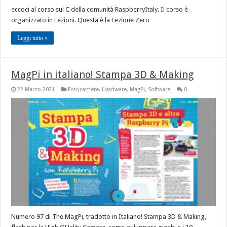
eccoci al corso sul C della comunità RaspberryItaly. Il corso è
organizzato in Lezioni. Questa è la Lezione Zero
Leggi tutto »
MagPi in italiano! Stampa 3D & Making
22 Marzo 2021
Fotocamere
,
Hardware
,
MagPi
,
Software
0
Numero 97 di The MagPi, tradotto in Italiano! Stampa 3D & Making,