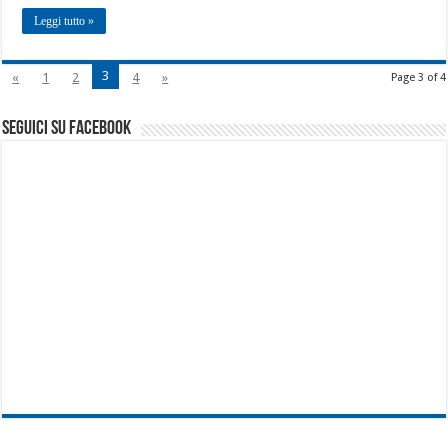
Leggi tutto »
3
«
1
2
4
»
Page 3 of 4
seguici su facebook