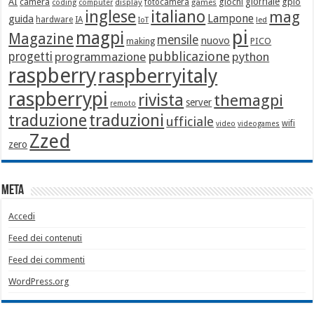
giornale
AI
camera
giochi
gpio
display
fotocamera
games
coding
computer
italiano
inglese
mag
Lampone
guida
hardware
IA
led
IoT
pi
magpi
Magazine
mensile
nuovo
making
PICO
pubblicazione
progetti
programmazione
python
raspberry
raspberryitaly
raspberrypi
rivista
themagpi
server
remoto
traduzione
traduzioni
ufficiale
wifi
video
videogames
Zzed
zero
Meta
Accedi
Feed dei contenuti
Feed dei commenti
WordPress.org