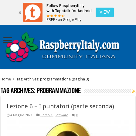
Follow RaspberryItaly
with Tapatalk for Android
VIEW
FREE - on Google Play
Home
/
Tag Archives: programmazione
(pagina 3)
Tag Archives:
programmazione
Lezione 6 – I puntatori (parte seconda)
4 Maggio 2021
Corso C
,
Software
0