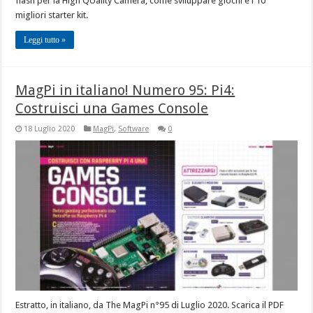
flash per la High QUality Camera, come sviluppare giochi e i 10
migliori starter kit.
Leggi tutto »
MagPi in italiano! Numero 95: Pi4:
Costruisci una Games Console
18 Luglio 2020
MagPi
,
Software
0
Estratto, in italiano, da The MagPi n°95 di Luglio 2020. Scarica il PDF