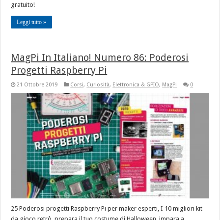
gratuito!
Leggi tutto »
MagPi In Italiano! Numero 86: Poderosi
Progetti Raspberry Pi
21 Ottobre 2019
Corsi
,
Curiosità
,
Elettronica & GPIO
,
MagPi
0
25 Poderosi progetti Raspberry Pi per maker esperti, I 10 migliori kit
da gioco retrò, prepara il tuo costume di Halloween, impara a