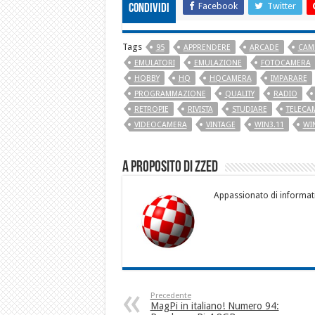
Facebook
Twitter
Condividi
Tags
95
APPRENDERE
ARCADE
CAM
EMULATORI
EMULAZIONE
FOTOCAMERA
HOBBY
HQ
HQCAMERA
IMPARARE
PROGRAMMAZIONE
QUALITY
RADIO
RETROPIE
RIVISTA
STUDIARE
TELECA
VIDEOCAMERA
VINTAGE
WIN3.11
WI
A proposito di Zzed
Appassionato di informati
Precedente
MagPi in italiano! Numero 94: