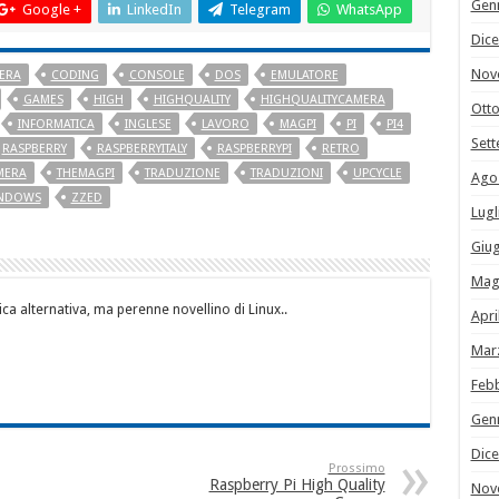
Gen
Google +
LinkedIn
Telegram
WhatsApp
Dic
Nov
ERA
CODING
CONSOLE
DOS
EMULATORE
GAMES
HIGH
HIGHQUALITY
HIGHQUALITYCAMERA
Ott
INFORMATICA
INGLESE
LAVORO
MAGPI
PI
PI4
Set
RASPBERRY
RASPBERRYITALY
RASPBERRYPI
RETRO
MERA
THEMAGPI
TRADUZIONE
TRADUZIONI
UPCYCLE
Ago
NDOWS
ZZED
Lugl
Giu
Mag
ca alternativa, ma perenne novellino di Linux..
Apri
Mar
Feb
Gen
Dic
Prossimo
Raspberry Pi High Quality
Nov