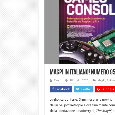
MagPi in italiano! Numero 9
Zzed
18 Luglio 2020
MagPi
,
Softw
Facebook
Twitter
Google 
Luglio! caldo, ferie. Ogni mese, una novità, 
da un bel po’: Retropie è ora finalmente compa
della Fondazione Raspberry Pi,
The MagPi
, 