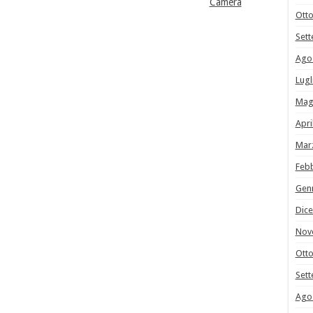
Camera
Ott
Set
Ago
Lugl
Mag
Apri
Mar
Feb
Gen
Dic
Nov
Ott
Set
Ago