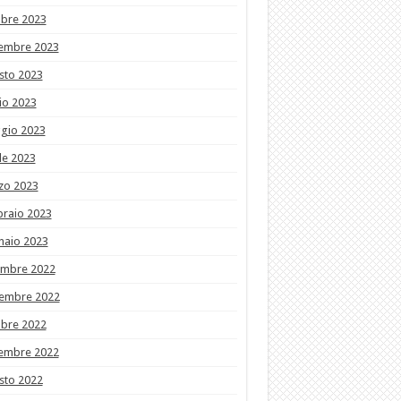
obre 2023
tembre 2023
sto 2023
io 2023
gio 2023
le 2023
zo 2023
braio 2023
naio 2023
embre 2022
embre 2022
obre 2022
tembre 2022
sto 2022