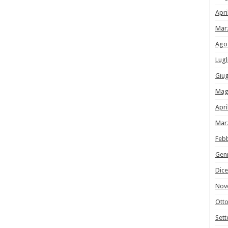
Apri
Mar
Ago
Lugl
Giu
Mag
Apri
Mar
Feb
Gen
Dic
Nov
Ott
Set