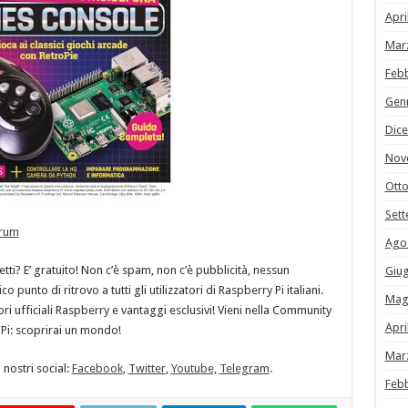
Apri
Mar
Feb
Gen
Dic
Nov
Ott
Set
orum
Ago
ti? E’ gratuito! Non c’è spam, non c’è pubblicità, nessun
Giu
o punto di ritrovo a tutti gli utilizzatori di Raspberry Pi italiani.
Mag
tori ufficiali Raspberry e vantaggi esclusivi! Vieni nella Community
Apri
 Pi: scoprirai un mondo!
Mar
 nostri social:
Facebook
,
Twitter
,
Youtube,
Telegram
.
Feb