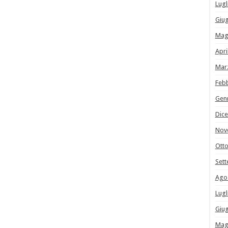
Lugl
Giu
Mag
Apri
Mar
Feb
Gen
Dic
Nov
Ott
Set
Ago
Lugl
Giu
Mag