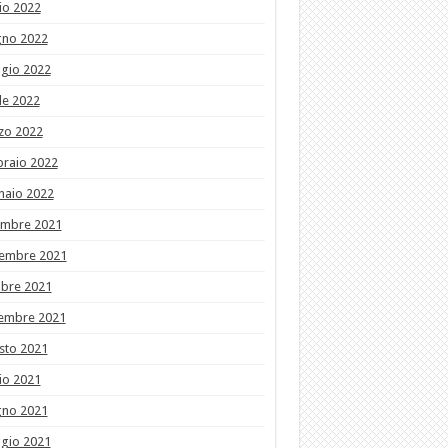
io 2022
gno 2022
gio 2022
le 2022
zo 2022
braio 2022
naio 2022
embre 2021
embre 2021
obre 2021
tembre 2021
sto 2021
io 2021
gno 2021
gio 2021