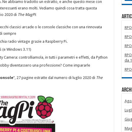
ta. Ne abbiamo tradotto un estratto, e anche questo mese con
interessanti erano molti. Vediamo quindi cosa tratta questa
lio 2020 di
The MagPi
:
Artic
vecchi classici arcade o le console classiche con una rinnovata
RPOM
 di sempre
RPOM
chia radio vintage grazie a Raspberry Pi.
RPOM
S (e Windows 3.11)
RPOM
y Camera: controlliamola, in tutti i parametri e effetti, da Python
da 
hobby diventassero una professione? Come impararle
RPOM
Console
“, 27 pagine estratte dal numero di luglio 2020 di
The
Archi
Ago
Lugl
Giu
Mag