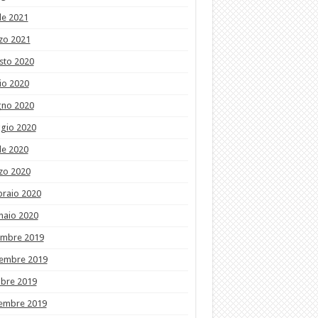
le 2021
zo 2021
sto 2020
io 2020
gno 2020
gio 2020
le 2020
zo 2020
braio 2020
naio 2020
embre 2019
embre 2019
obre 2019
tembre 2019