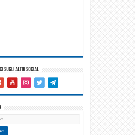
CI SUGLI ALTRI SOCIAL
gle-
youtube
instagram
twitter
telegram
s-
are
a