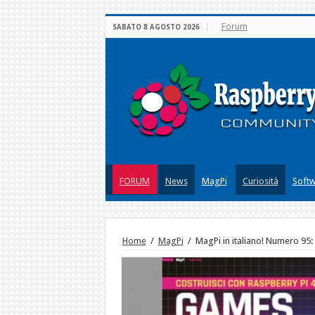
Forum
SABATO 8 AGOSTO 2026
FORUM
News
MagPi
Curiosità
Soft
Home
/
MagPi
/
MagPi in italiano! Numero 95: