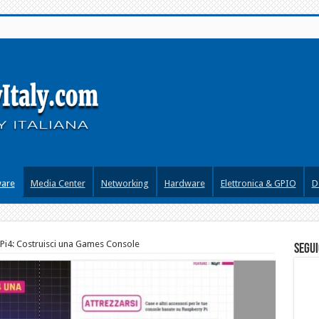
ware
Media Center
Networking
Hardware
Elettronica & GPIO
D
 Pi4: Costruisci una Games Console
segui