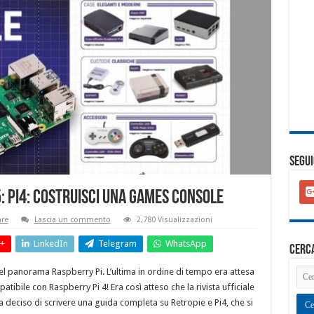
SEGUI
goo
5: Pi4: Costruisci una Games Console
plu
squ
are
Lascia un commento
2,780 Visualizzazioni
+
LinkedIn
Telegram
WhatsApp
cerc
nel panorama Raspberry Pi. L’ultima in ordine di tempo era attesa
tibile con Raspberry Pi 4! Era così atteso che la rivista ufficiale
ha deciso di scrivere una guida completa su Retropie e Pi4, che si