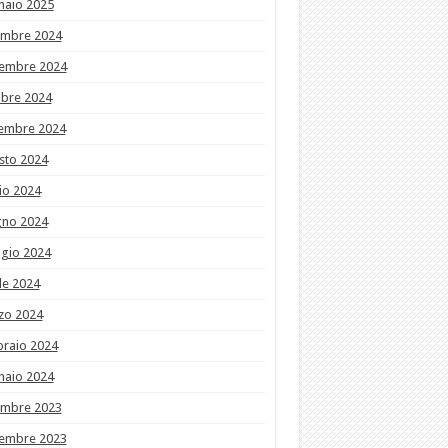
naio 2025
embre 2024
embre 2024
obre 2024
tembre 2024
sto 2024
io 2024
gno 2024
gio 2024
le 2024
zo 2024
braio 2024
naio 2024
embre 2023
embre 2023