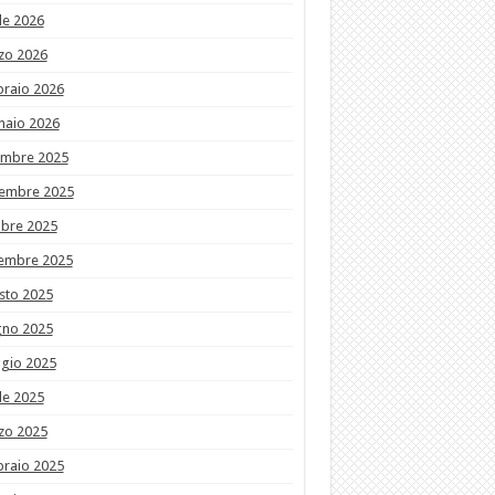
le 2026
zo 2026
braio 2026
naio 2026
embre 2025
embre 2025
obre 2025
tembre 2025
sto 2025
gno 2025
gio 2025
le 2025
zo 2025
braio 2025