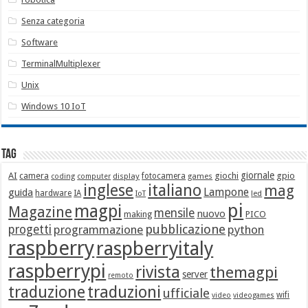
Senza categoria
Software
TerminalMultiplexer
Unix
Windows 10 IoT
Tag
giornale
AI
camera
giochi
gpio
display
fotocamera
games
coding
computer
italiano
inglese
mag
Lampone
guida
hardware
IA
led
IoT
pi
magpi
Magazine
mensile
nuovo
making
PICO
pubblicazione
progetti
programmazione
python
raspberry
raspberryitaly
raspberrypi
rivista
themagpi
server
remoto
traduzione
traduzioni
ufficiale
wifi
video
videogames