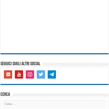
SEGUICI SUGLI ALTRI SOCIAL
google-
youtube
instagram
twitter
telegram
plus-
square
cerca