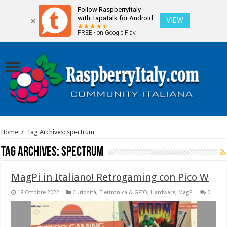
Follow RaspberryItaly
with Tapatalk for Android
VIEW
FREE - on Google Play
Home
/
Tag Archives: spectrum
Tag Archives:
spectrum
MagPi in Italiano! Retrogaming con Pico W
18 Ottobre 2022
Curiosità
,
Elettronica & GPIO
,
Hardware
,
MagPi
0