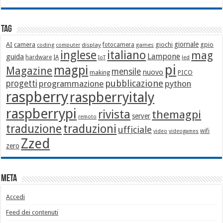
Tag
giornale
AI
camera
giochi
gpio
display
fotocamera
games
coding
computer
italiano
inglese
mag
Lampone
guida
hardware
IA
led
IoT
pi
magpi
Magazine
mensile
nuovo
making
PICO
pubblicazione
progetti
programmazione
python
raspberry
raspberryitaly
raspberrypi
rivista
themagpi
server
remoto
traduzione
traduzioni
ufficiale
wifi
video
videogames
Zzed
zero
Meta
Accedi
Feed dei contenuti