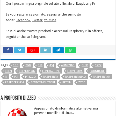
Qui il post in lingua originale sul sito
ufficiale di Raspberry Pi
Se vuoi restare aggiornato, seguici anche sui nostri
social:
Facebook
,
Twitter
,
Youtube
Se vuoi anche trovare prodotti e accessori Raspberry Pi in offerta,
seguici anche su
Telegram!!
Tags
1GB
2GB
35$
45$
AUMENTO
CHIP
CRISI
EBEN
EBENUPTON
FONDAZIONE
FORNITURA
FORNITURE
PI
PI4
PREZZO
RASPBERRY
RASPBERRYITALY
RASPBERRYPI
RASPBERRYPI4
SEMICONDUTTORI
UPTON
ZZED
A proposito di Zzed
Appassionato di informatica alternativa, ma
perenne novellino di Linux..