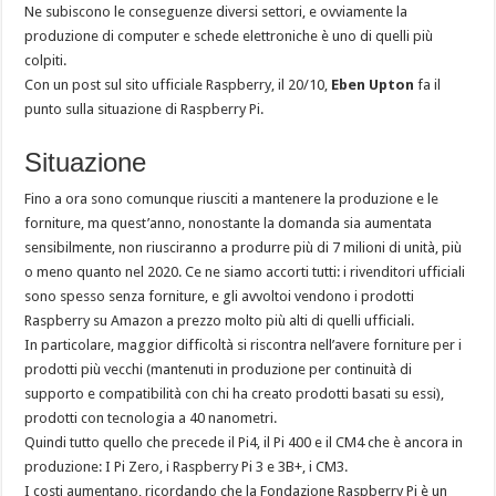
Ne subiscono le conseguenze diversi settori, e ovviamente la
produzione di computer e schede elettroniche è uno di quelli più
colpiti.
Con un post sul sito ufficiale Raspberry, il 20/10,
Eben Upton
fa il
punto sulla situazione di Raspberry Pi.
Situazione
Fino a ora sono comunque riusciti a mantenere la produzione e le
forniture, ma quest’anno, nonostante la domanda sia aumentata
sensibilmente, non riusciranno a produrre più di 7 milioni di unità, più
o meno quanto nel 2020. Ce ne siamo accorti tutti: i rivenditori ufficiali
sono spesso senza forniture, e gli avvoltoi vendono i prodotti
Raspberry su Amazon a prezzo molto più alti di quelli ufficiali.
In particolare, maggior difficoltà si riscontra nell’avere forniture per i
prodotti più vecchi (mantenuti in produzione per continuità di
supporto e compatibilità con chi ha creato prodotti basati su essi),
prodotti con tecnologia a 40 nanometri.
Quindi tutto quello che precede il Pi4, il Pi 400 e il CM4 che è ancora in
produzione: I Pi Zero, i Raspberry Pi 3 e 3B+, i CM3.
I costi aumentano, ricordando che la Fondazione Raspberry Pi è un