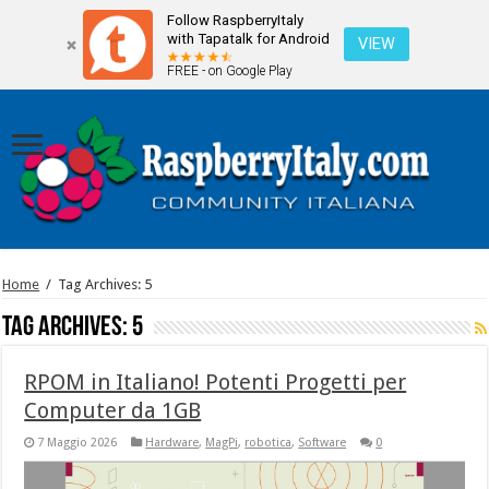
Follow RaspberryItaly
with Tapatalk for Android
VIEW
FREE - on Google Play
Home
/
Tag Archives: 5
Tag Archives:
5
RPOM in Italiano! Potenti Progetti per
Computer da 1GB
7 Maggio 2026
Hardware
,
MagPi
,
robotica
,
Software
0