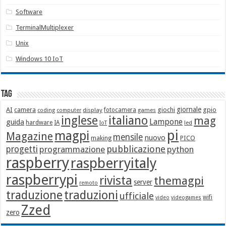
Software
TerminalMultiplexer
Unix
Windows 10 IoT
Tag
giornale
AI
camera
giochi
gpio
display
fotocamera
games
coding
computer
italiano
inglese
mag
Lampone
guida
hardware
IA
led
IoT
pi
magpi
Magazine
mensile
nuovo
making
PICO
pubblicazione
progetti
programmazione
python
raspberry
raspberryitaly
raspberrypi
rivista
themagpi
server
remoto
traduzione
traduzioni
ufficiale
wifi
video
videogames
Zzed
zero