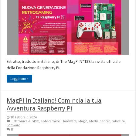
Estratto, tradotto in italiano, di The MagPi N°138 la rivista ufficiale
della Fondazione Raspberry Pi.
Leggi tutto »
MagPi in Italiano! Comincia la tua
Avventura Raspberry Pi
10 Febbraio 2024
Elettronica & GPIO
,
Fotocamere
,
Hardware
,
MagPi
,
Media Center
,
robotica
,
Software
0