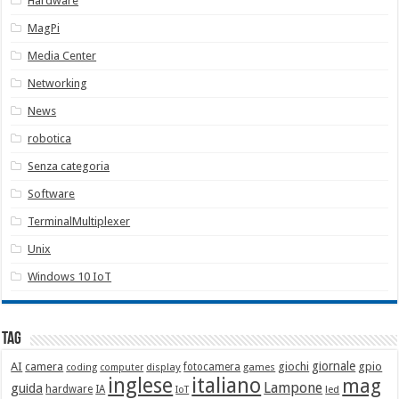
Hardware
MagPi
Media Center
Networking
News
robotica
Senza categoria
Software
TerminalMultiplexer
Unix
Windows 10 IoT
Tag
giornale
AI
camera
giochi
gpio
display
fotocamera
games
coding
computer
italiano
inglese
mag
Lampone
guida
hardware
IA
led
IoT