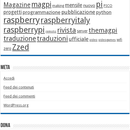
pi
magpi
Magazine
mensile
nuovo
making
PICO
pubblicazione
progetti
programmazione
python
raspberry
raspberryitaly
raspberrypi
rivista
themagpi
server
remoto
traduzione
traduzioni
ufficiale
wifi
video
videogames
Zzed
zero
Meta
Accedi
Feed dei contenuti
Feed dei commenti
WordPress.org
Dona