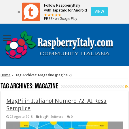
Follow RaspberryItaly
with Tapatalk for Android
VIEW
FREE - on Google Play
Home
/
Tag Archives: Magazine
(pagina 7)
Tag Archives:
Magazine
MagPi in Italiano! Numero 72: AI Resa
Semplice
22 Agosto 2018
MagPi
,
Software
0